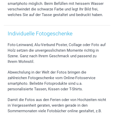
B2B smartbusiness
Geburt
Sitemap
smartphoto möglich. Beim Befüllen mit heissem Wasser
verschwindet die schwarze Farbe und legt Ihr Bild frei,
Widerrufsrecht
Zu allen Anlässen
Status der Bestellung
welches Sie auf der Tasse gestaltet und bedruckt haben.
smartfriends
smartgarantie
smartbonus
Individuelle Fotogeschenke
Foto-Leinwand, Alu-Verbund Poster, Collage oder Foto auf
Holz setzen die unvergesslichsten Momente richtig in
Szene. Ganz nach Ihrem Geschmack und passend zu
Ihrem Wohnstil.
Abwechslung in der Welt der Fotos bringen die
zahlreichen Fotogeschenke vom Online-Fotoservice
smartphoto. Beliebte Fotoprodukte sind u.a.
personalisierte Tassen, Kissen oder T-Shirts.
Damit die Fotos aus den Ferien oder von Hochzeiten nicht
in Vergessenheit geraten, werden gerade in den
Sommermonaten viele Fotobücher online gestaltet, z.B.