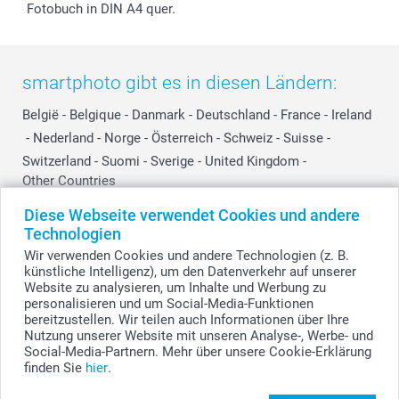
Fotobuch in DIN A4 quer.
smartphoto gibt es in diesen Ländern:
België
-
Belgique
-
Danmark
-
Deutschland
-
France
-
Ireland
-
Nederland
-
Norge
-
Österreich
-
Schweiz
-
Suisse
-
Switzerland
-
Suomi
-
Sverige
-
United Kingdom
-
Other Countries
Diese Webseite verwendet Cookies und andere
Technologien
Alle Preise verstehen sich in Schweizer Franken (CHF) inkl. MwSt. und zzgl.
Wir verwenden Cookies und andere Technologien (z. B.
Versandkosten.
künstliche Intelligenz), um den Datenverkehr auf unserer
Website zu analysieren, um Inhalte und Werbung zu
personalisieren und um Social-Media-Funktionen
bereitzustellen. Wir teilen auch Informationen über Ihre
© smartphoto Group. Alle Rechte vorbehalten.
Nutzung unserer Website mit unseren Analyse-, Werbe- und
Social-Media-Partnern. Mehr über unsere Cookie-Erklärung
finden Sie
hier
.
Zaubertasse gestalten