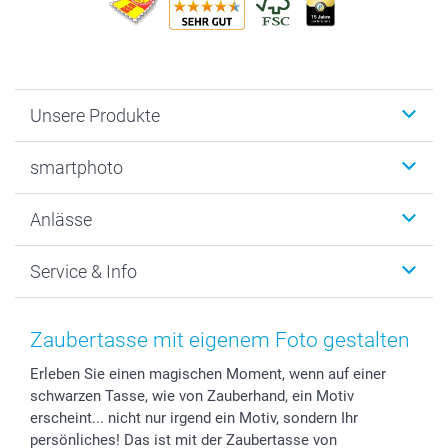
Unsere Produkte
Fotobücher
smartphoto
Fotogeschenke
Wanddekoration
Über uns
Anlässe
MyNameBook
Warum smartphoto
Foto-Grusskarten
Nachhaltigkeit
Weihnachten
Service & Info
Fotoabzüge, Fotos als Buch & Poster
Datenschutz
Neujahr
Smartphone & Tablet Cases
Cookie-Erklärung
Valentinstag
Kontakt & FAQ
Zubehör & Material
AGB
Muttertag
Preise und Versandkosten
Zaubertasse mit eigenem Foto gestalten
Foto-Kalender & Agenden
Impressum
Vatertag
Lieferfristen
Erleben Sie einen magischen Moment, wenn auf einer
Sticker & Etiketten
Presse
Kommunion & Konfirmation
48h Lieferung
schwarzen Tasse, wie von Zauberhand, ein Motiv
Geschenk-Gutscheine (PDF)
Partnerprogramme
Hochzeit
Zahlungsmöglichkeiten
erscheint... nicht nur irgend ein Motiv, sondern Ihr
Investor Relations
Geburtstag
Anmelden /Registrieren
persönliches! Das ist mit der Zaubertasse von