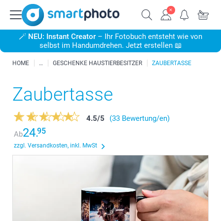
🪄
NEU: Instant Creator
– Ihr Fotobuch entsteht wie von
selbst im Handumdrehen. Jetzt erstellen 📖
HOME
GESCHENKE HAUSTIERBESITZER
ZAUBERTASSE
Zaubertasse
4.5
/
5
(33 Bewertung/en)
24.
95
Ab
zzgl. Versandkosten, inkl. MwSt