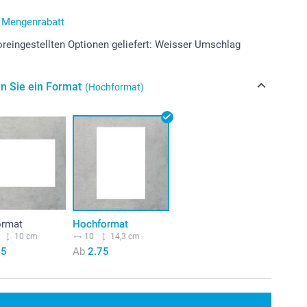
r Mengenrabatt
oreingestellten Optionen geliefert: Weisser Umschlag
n Sie ein Format
(Hochformat)
ormat
Hochformat
10 cm
10
14,3 cm
75
Ab
2.75