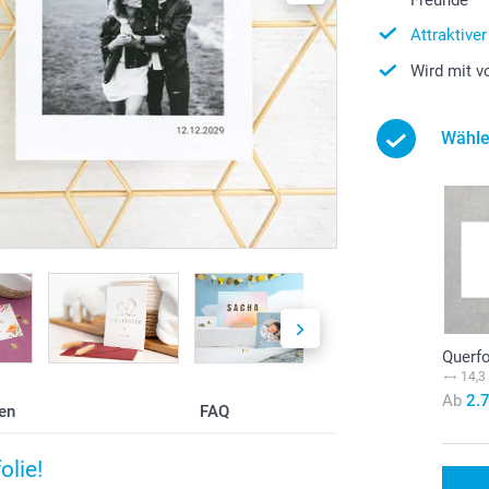
Attraktive
Wird mit v
Wähle
Querf
14,3
Ab
2.
en
FAQ
olie!