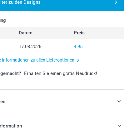
iter zu den Designs
ung
Datum
Preis
17.08.2026
4.95
e Informationen zu allen Lieferoptionen
r gemacht?
Erhalten Sie einen gratis Neudruck!
nen
 ein passendes Kuvert in Ihrer
nformation
e für Ihre Karten aus: