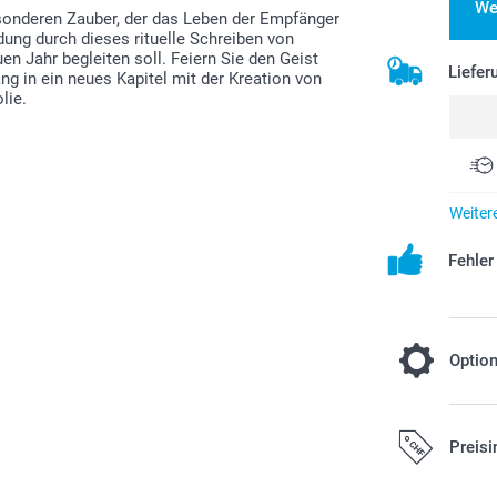
We
esonderen Zauber, der das Leben der Empfänger
ndung durch dieses rituelle Schreiben von
n Jahr begleiten soll. Feiern Sie den Geist
Liefer
g in ein neues Kapitel mit der Kreation von
lie.
Weiter
Fehle
Optio
Wählen Sie
Preisi
Wunschfarb