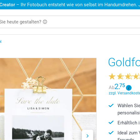
 Creator
– Ihr Fotobuch entsteht wie von selbst im Handumdrehen. Je
N
Goldfo
2.
75
Ab
zzgl. Versandkoste
Wählen Si
personalis
Erhältlich
Ideal zum 
Freunde