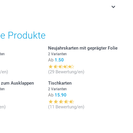
gbarkeit der Optionen
stehen sich in Schweizer Franken (CHF) inkl. MwSt. und
he Produkte
osten.
gestellt)
Neujahrskarten mit geprägter Folie
ten
2 Varianten
Stückpreis
Ab
1.50
tpapier
Ab
3.15
/en)
(29 Bewertung/en)
n zum Ausklappen
Tischkarten
Ab
2.95
Weiss
ten
2 Varianten
Ab
15.90
pier 120 g
Ab
2.75
en)
(11 Bewertung/en)
iss
Ab
2.55
ber
u
d
Ab
2.45