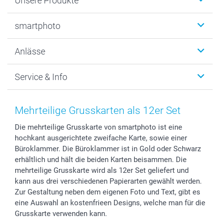
Unsere Produkte
Fotobücher
smartphoto
Fotogeschenke
Wanddekoration
Über uns
Anlässe
MyNameBook
Warum smartphoto
Foto-Grusskarten
Nachhaltigkeit
Weihnachten
Service & Info
Fotoabzüge, Fotos als Buch & Poster
Datenschutz
Neujahr
Smartphone & Tablet Cases
Cookie-Erklärung
Valentinstag
Kontakt & FAQ
Zubehör & Material
AGB
Muttertag
Preise und Versandkosten
Mehrteilige Grusskarten als 12er Set
Foto-Kalender & Agenden
Impressum
Vatertag
Lieferfristen
Die mehrteilige Grusskarte von smartphoto ist eine
Sticker & Etiketten
Presse
Kommunion & Konfirmation
48h Lieferung
hochkant ausgerichtete zweifache Karte, sowie einer
Geschenk-Gutscheine (PDF)
Partnerprogramme
Hochzeit
Zahlungsmöglichkeiten
Büroklammer. Die Büroklammer ist in Gold oder Schwarz
Investor Relations
Geburtstag
Anmelden /Registrieren
erhältlich und hält die beiden Karten beisammen. Die
B2B smartbusiness
Geburt
Sitemap
mehrteilige Grusskarte wird als 12er Set geliefert und
kann aus drei verschiedenen Papierarten gewählt werden.
Widerrufsrecht
Zu allen Anlässen
Status der Bestellung
Zur Gestaltung neben dem eigenen Foto und Text, gibt es
smartfriends
eine Auswahl an kostenfrieen Designs, welche man für die
smartgarantie
Grusskarte verwenden kann.