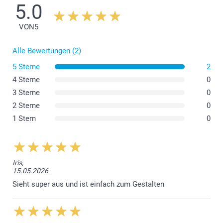
5.0
Wunschfarbe für Ihre mehrteiligen
Grusskarten:
VON
5
0.00 CHF
Ab
Alle Bewertungen (2)
5 Sterne
2
Preis und Verfügbarkeit der Optionen
4 Sterne
0
3 Sterne
0
Papier 120 g
2 Sterne
0
Weiss (voreingestellt)
1 Stern
0
Dunkles Rot
Lavendel
Braunes Kraftpapier
Iris,
Papier 160 g
15.05.2026
Sieht super aus und ist einfach zum Gestalten
Luxuriöses Weiss
Glitzerndes Papier 120 g