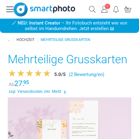
🪄
NEU: Instant Creator
– Ihr Fotobuch entsteht wie von
selbst im Handumdrehen. Jetzt erstellen 📖
HOCHZEIT
MEHRTEILIGE GRUSSKARTEN
Mehrteilige Grusskarten
5.0
/
5
(2 Bewertung/en)
27.
95
Ab
zzgl. Versandkosten, inkl. MwSt