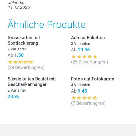
Glitzernd Weiss
Jolanda,
Glitzernd Silber
11.12.2025
Glitzernd Blau
Glitzernd Gold
Ähnliche Produkte
Kuvert mit dreieckiger Verschlusslasche
Grusskarten mit
Adress-Etiketten
Spotlackierung
3 Varianten
2 Varianten
Ab
10.95
Ab
1.50
(25 Bewertung/en)
(29 Bewertung/en)
Süssigkeiten Beutel mit
Fotos auf Fotokarton
Geschenkanhänger
4 Varianten
2 Varianten
Ab
9.45
20.95
(7 Bewertung/en)