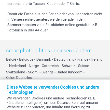
personalisierte Tassen, Kissen oder T-Shirts.
smartbonus
Damit die Fotos aus den Ferien oder von Hochzeiten nicht
in Vergessenheit geraten, werden gerade in den
Sommermonaten viele Fotobücher online gestaltet, z.B.
Fotobuch in DIN A4 quer.
smartphoto gibt es in diesen Ländern:
België
-
Belgique
-
Danmark
-
Deutschland
-
France
-
Ireland
-
Nederland
-
Norge
-
Österreich
-
Schweiz
-
Suisse
-
Switzerland
-
Suomi
-
Sverige
-
United Kingdom
-
Other Countries
Diese Webseite verwendet Cookies und andere
Technologien
Alle Preise verstehen sich in Schweizer Franken (CHF) inkl. MwSt. und zzgl.
Wir verwenden Cookies und andere Technologien (z. B.
Versandkosten.
künstliche Intelligenz), um den Datenverkehr auf unserer
Website zu analysieren, um Inhalte und Werbung zu