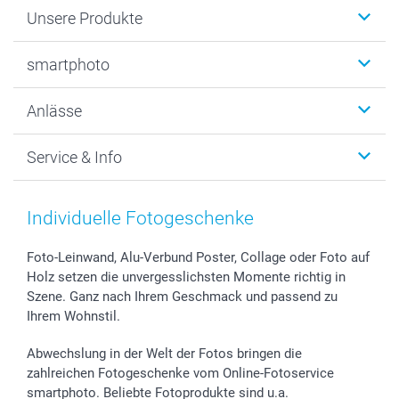
Unsere Produkte
Fotobücher
smartphoto
Fotogeschenke
Wanddekoration
Über uns
Anlässe
MyNameBook
Warum smartphoto
Foto-Grusskarten
Nachhaltigkeit
Weihnachten
Service & Info
Fotoabzüge, Fotos als Buch & Poster
Datenschutz
Neujahr
Smartphone & Tablet Cases
Cookie-Erklärung
Valentinstag
Kontakt & FAQ
Zubehör & Material
AGB
Muttertag
Preise und Versandkosten
Individuelle Fotogeschenke
Foto-Kalender & Agenden
Impressum
Vatertag
Lieferfristen
Sticker & Etiketten
Presse
Kommunion & Konfirmation
48h Lieferung
Foto-Leinwand, Alu-Verbund Poster, Collage oder Foto auf
Holz setzen die unvergesslichsten Momente richtig in
Geschenk-Gutscheine (PDF)
Partnerprogramme
Hochzeit
Zahlungsmöglichkeiten
Szene. Ganz nach Ihrem Geschmack und passend zu
Investor Relations
Geburtstag
Anmelden /Registrieren
Ihrem Wohnstil.
B2B smartbusiness
Geburt
Sitemap
Widerrufsrecht
Zu allen Anlässen
Status der Bestellung
Abwechslung in der Welt der Fotos bringen die
smartfriends
zahlreichen Fotogeschenke vom Online-Fotoservice
smartphoto. Beliebte Fotoprodukte sind u.a.
smartgarantie