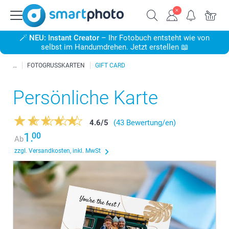
🪄
NEU: Instant Creator
– Ihr Fotobuch entsteht wie von
selbst im Handumdrehen. Jetzt erstellen 📖
FOTOGRUSSKARTEN
GIFT CARD
Persönliche Karte
4.6
/
5
(43 Bewertung/en)
1.
00
Ab
zzgl. Versandkosten, inkl. MwSt