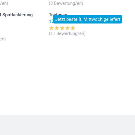
/en)
(8 Bewertung/en)
t Spotlackierung
Teetasse
Jetzt bestellt, Mittwoch geliefert
17.95
(11 Bewertung/en)
en)