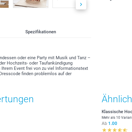
festlich o
Alle Preise ver
zzgl. Versandk
0.50/Stück
Spezifikationen
Preis und Verfü
Anzahl
1 - 4
1: Hochwertige
endessen oder eine Party mit Musik und Tanz –
2: Hochwertiges
e der Hochzeits- oder Taufankündigung
5 - 9
 Ihrem Event frei von zu viel Informationstext
3: Hochwertiges
resscode finden problemlos auf der
10 - 19
20 - 29
ertungen
Ähnlic
30+
Klassische Hoc
Mehr als 10 Varian
Ab
1.00