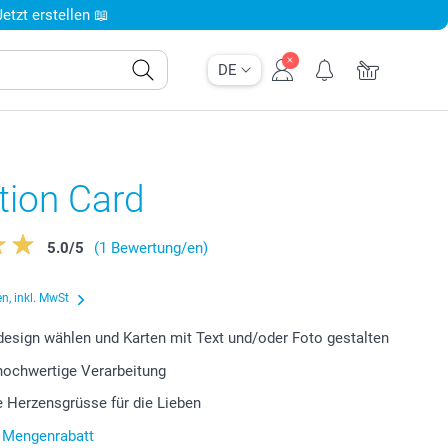
tzt erstellen 📖
DE
tion Card
5.0
/
5
(1 Bewertung/en)
n, inkl. MwSt
design wählen und Karten mit Text und/oder Foto gestalten
 hochwertige Verarbeitung
le Herzensgrüsse für die Lieben
r Mengenrabatt