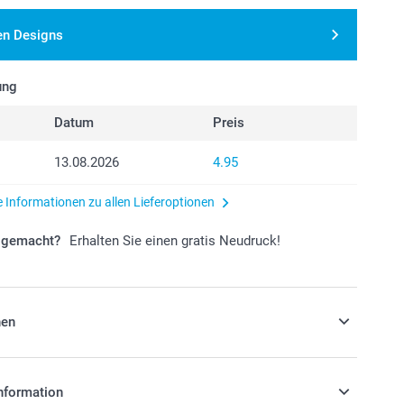
en Designs
ung
Datum
Preis
13.08.2026
4.95
e Informationen zu allen Lieferoptionen
r gemacht?
Erhalten Sie einen gratis Neudruck!
nen
rndem oder matt strukturiertem Papier
nformation
e Reception Cards wahlweise besonders