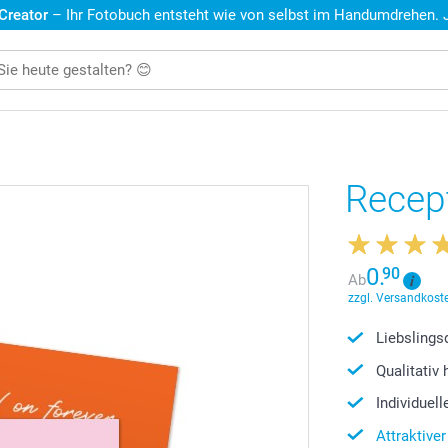
 Creator
– Ihr Fotobuch entsteht wie von selbst im Handumdrehen. Je
Recep
0.
90
Ab
zzgl. Versandkoste
Liebslings
Qualitativ
Individuel
Attraktive