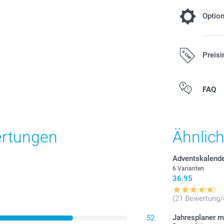
Optio
Wählen Sie
Preisi
Kalender
26.00/Stück
Alle Preise ver
FAQ
zzgl. Versandk
Preis und Verfü
ertungen
Ähnlic
Adventskalend
6 Varianten
36.95
(21 Bewertung/
Jahresplaner m
52