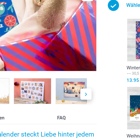
Wähle
Winte
30,5
13.95
en
FAQ
lender steckt Liebe hinter jedem
Weihn