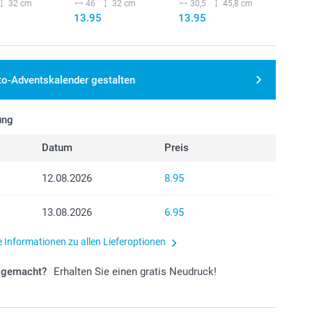
32 cm
46
32 cm
30,5
45,8 cm
13.95
13.95
to-Adventskalender gestalten
ung
Datum
Preis
12.08.2026
8.95
13.08.2026
6.95
e Informationen zu allen Lieferoptionen
r gemacht?
Erhalten Sie einen gratis Neudruck!