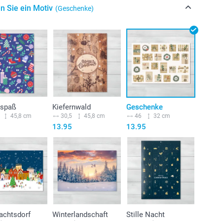
n Sie ein Motiv
(Geschenke)
rspaß
Kiefernwald
Geschenke
45,8 cm
30,5
45,8 cm
46
32 cm
13.95
13.95
achtsdorf
Winterlandschaft
Stille Nacht