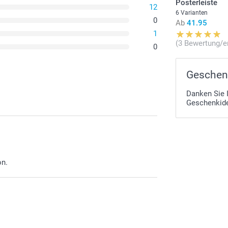
Posterleiste
12
6 Varianten
0
Ab
41.95
1
(3 Bewertung/e
0
Geschenk
Danken Sie 
Geschenkid
on.