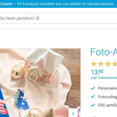
 Creator
– Ihr Fotobuch entsteht wie von selbst im Handumdrehen. Je
Foto-
13.
95
zzgl. Versandkoste
Personalis
Fotocolla
FSC-zertifi