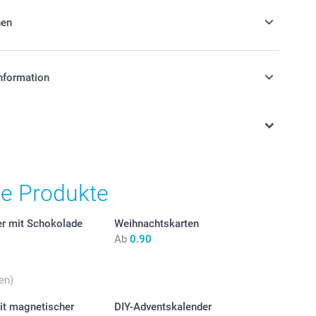
nen
 einen geeigneten Rahmen für Ihren
nformation
stehen sich in Schweizer Franken (CHF) inkl. MwSt. und
osten.
gbarkeit der Optionen
he Produkte
er mit Schokolade
Weihnachtskarten
Ab
0.90
en)
it magnetischer
DIY-Adventskalender