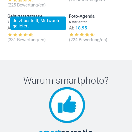
(225 Bewertung/en)
Geburtstagstasse
Foto-Agenda
Jetzt bestellt, Mittwoch
7 Varianten
6 Varianten
geliefert
Ab
14.95
Ab
18.95
(331 Bewertung/en)
(224 Bewertung/en)
Warum
smartphoto
?