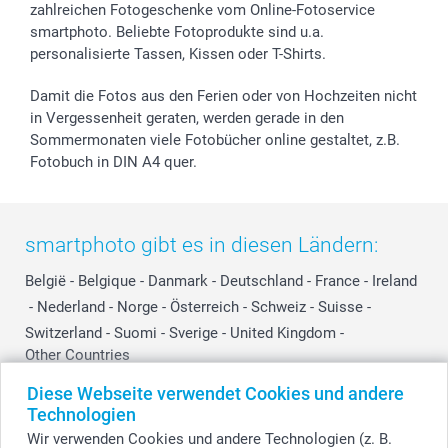
zahlreichen Fotogeschenke vom Online-Fotoservice
smartphoto. Beliebte Fotoprodukte sind u.a.
personalisierte Tassen, Kissen oder T-Shirts.
Damit die Fotos aus den Ferien oder von Hochzeiten nicht
in Vergessenheit geraten, werden gerade in den
Sommermonaten viele Fotobücher online gestaltet, z.B.
Fotobuch in DIN A4 quer.
smartphoto gibt es in diesen Ländern:
België
-
Belgique
-
Danmark
-
Deutschland
-
France
-
Ireland
-
Nederland
-
Norge
-
Österreich
-
Schweiz
-
Suisse
-
Switzerland
-
Suomi
-
Sverige
-
United Kingdom
-
Other Countries
Diese Webseite verwendet Cookies und andere
Technologien
Alle Preise verstehen sich in Schweizer Franken (CHF) inkl. MwSt. und zzgl.
Wir verwenden Cookies und andere Technologien (z. B.
Versandkosten.