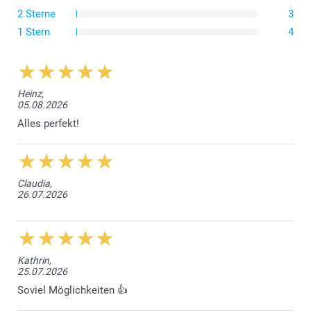
handelt es sich um eine kompakte und praktische
2 Sterne
3
Option.
Wenn Sie ein Standardformat bevorzugen, entscheiden
1 Stern
4
Sie sich für unseren Wandkalender A4, der 21 cm breit
und 29,7 cm hoch ist.
Für einen grossen Wandkalender wählen Sie den
Wandkalender A3, der im Hoch- oder Querformat
erhältlich ist, oder den ""Klappkalender"", der an der
Heinz,
05.08.2026
Wand aufgehängt einem A2-Wandkalender entspricht.
Dies ist der grösste unserer Wandkalender, mit einer
Alles perfekt!
Breite von 29,7 cm und einer Höhe von 42 cm!
Der quadratische Wandkalender mit den Massen 29cm
x 29cm ist auch wegen seiner eleganten Proportionen
und seines modernen Designs sehr beliebt.
Claudia,
26.07.2026
Kathrin,
25.07.2026
Soviel Möglichkeiten 👍