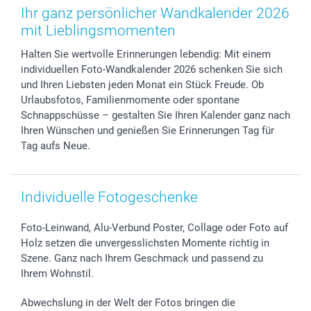
Zubehör & Material
AGB
Muttertag
Preise und Versandkosten
Ihr ganz persönlicher Wandkalender 2026
Foto-Kalender & Agenden
Impressum
Vatertag
Lieferfristen
mit Lieblingsmomenten
Sticker & Etiketten
Presse
Kommunion & Konfirmation
48h Lieferung
Halten Sie wertvolle Erinnerungen lebendig: Mit einem
Geschenk-Gutscheine (PDF)
Partnerprogramme
Hochzeit
Zahlungsmöglichkeiten
individuellen Foto-Wandkalender 2026 schenken Sie sich
Investor Relations
Geburtstag
Anmelden /Registrieren
und Ihren Liebsten jeden Monat ein Stück Freude. Ob
B2B smartbusiness
Geburt
Sitemap
Urlaubsfotos, Familienmomente oder spontane
Widerrufsrecht
Zu allen Anlässen
Status der Bestellung
Schnappschüsse – gestalten Sie Ihren Kalender ganz nach
Ihren Wünschen und genießen Sie Erinnerungen Tag für
smartfriends
Tag aufs Neue.
smartgarantie
smartbonus
Individuelle Fotogeschenke
Foto-Leinwand, Alu-Verbund Poster, Collage oder Foto auf
Holz setzen die unvergesslichsten Momente richtig in
Szene. Ganz nach Ihrem Geschmack und passend zu
Ihrem Wohnstil.
Abwechslung in der Welt der Fotos bringen die