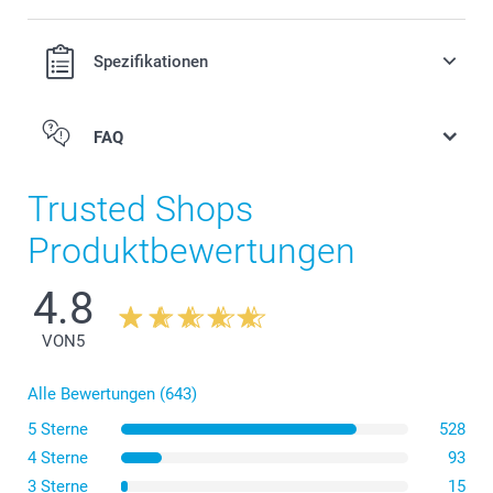
Spezifikationen
FAQ
Trusted Shops
Produktbewertungen
4.8
VON
5
Alle Bewertungen (643)
5 Sterne
528
Wenn Sie einen kleinen, schmalen Wandkalender
4 Sterne
93
benötigen, entscheiden Sie sich für den Küchen-
Kalender, der 14 cm breit und 30 cm hoch ist. Hierbei
3 Sterne
15