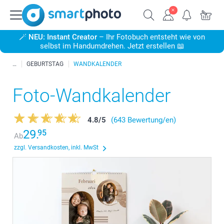
🪄
NEU: Instant Creator
– Ihr Fotobuch entsteht wie von
selbst im Handumdrehen. Jetzt erstellen 📖
GEBURTSTAG
WANDKALENDER
Foto-Wandkalender
4.8
/
5
(643 Bewertung/en)
29.
95
Ab
zzgl. Versandkosten, inkl. MwSt