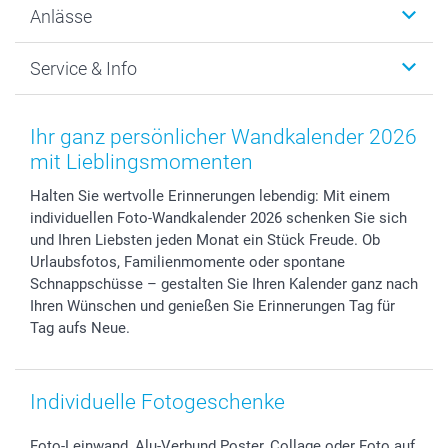
Anlässe
MyNameBook
Warum smartphoto
Foto-Grusskarten
Nachhaltigkeit
Weihnachten
Service & Info
Fotoabzüge, Fotos als Buch & Poster
Datenschutz
Neujahr
Smartphone & Tablet Cases
Cookie-Erklärung
Valentinstag
Kontakt & FAQ
Zubehör & Material
AGB
Muttertag
Preise und Versandkosten
Ihr ganz persönlicher Wandkalender 2026
Foto-Kalender & Agenden
Impressum
Vatertag
Lieferfristen
mit Lieblingsmomenten
Sticker & Etiketten
Presse
Kommunion & Konfirmation
48h Lieferung
Halten Sie wertvolle Erinnerungen lebendig: Mit einem
Geschenk-Gutscheine (PDF)
Partnerprogramme
Hochzeit
Zahlungsmöglichkeiten
individuellen Foto-Wandkalender 2026 schenken Sie sich
Investor Relations
Geburtstag
Anmelden /Registrieren
und Ihren Liebsten jeden Monat ein Stück Freude. Ob
B2B smartbusiness
Geburt
Sitemap
Urlaubsfotos, Familienmomente oder spontane
Widerrufsrecht
Zu allen Anlässen
Status der Bestellung
Schnappschüsse – gestalten Sie Ihren Kalender ganz nach
Ihren Wünschen und genießen Sie Erinnerungen Tag für
smartfriends
Tag aufs Neue.
smartgarantie
smartbonus
Individuelle Fotogeschenke
Foto-Leinwand, Alu-Verbund Poster, Collage oder Foto auf