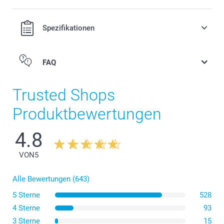
Spezifikationen
FAQ
Trusted Shops
Produktbewertungen
4.8
VON
5
Alle Bewertungen (643)
5 Sterne
528
Wenn Sie einen kleinen, schmalen Wandkalender
4 Sterne
93
benötigen, entscheiden Sie sich für den Küchen-
Kalender, der 14 cm breit und 30 cm hoch ist. Hierbei
3 Sterne
15