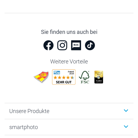
Sie finden uns auch bei
Weitere Vorteile
Unsere Produkte
Fotobücher
smartphoto
Fotogeschenke
Wanddekoration
Über uns