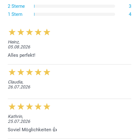
handelt es sich um eine kompakte und praktische
2 Sterne
3
Option.
Wenn Sie ein Standardformat bevorzugen, entscheiden
1 Stern
4
Sie sich für unseren Wandkalender A4, der 21 cm breit
und 29,7 cm hoch ist.
Für einen grossen Wandkalender wählen Sie den
Wandkalender A3, der im Hoch- oder Querformat
erhältlich ist, oder den ""Klappkalender"", der an der
Heinz,
05.08.2026
Wand aufgehängt einem A2-Wandkalender entspricht.
Dies ist der grösste unserer Wandkalender, mit einer
Alles perfekt!
Breite von 29,7 cm und einer Höhe von 42 cm!
Der quadratische Wandkalender mit den Massen 29cm
x 29cm ist auch wegen seiner eleganten Proportionen
und seines modernen Designs sehr beliebt.
Claudia,
26.07.2026
Kathrin,
25.07.2026
Soviel Möglichkeiten 👍