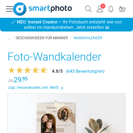
🪄
NEU: Instant Creator
– Ihr Fotobuch entsteht wie von
selbst im Handumdrehen. Jetzt erstellen 📖
GESCHENKIDEEN FÜR MÄNNER
WANDKALENDER
Foto-Wandkalender
4.8
/
5
(643 Bewertung/en)
29.
95
Ab
zzgl. Versandkosten, inkl. MwSt