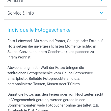
Anlässe
MyNameBook
Warum smartphoto
Foto-Grusskarten
Nachhaltigkeit
Weihnachten
Service & Info
Fotoabzüge, Fotos als Buch & Poster
Datenschutz
Neujahr
Smartphone & Tablet Cases
Cookie-Erklärung
Valentinstag
Kontakt & FAQ
Zubehör & Material
AGB
Muttertag
Preise und Versandkosten
Individuelle Fotogeschenke
Foto-Kalender & Agenden
Impressum
Vatertag
Lieferfristen
Sticker & Etiketten
Presse
Kommunion & Konfirmation
48h Lieferung
Foto-Leinwand, Alu-Verbund Poster, Collage oder Foto auf
Holz setzen die unvergesslichsten Momente richtig in
Geschenk-Gutscheine (PDF)
Partnerprogramme
Hochzeit
Zahlungsmöglichkeiten
Szene. Ganz nach Ihrem Geschmack und passend zu
Investor Relations
Geburtstag
Anmelden /Registrieren
Ihrem Wohnstil.
B2B smartbusiness
Geburt
Sitemap
Widerrufsrecht
Zu allen Anlässen
Status der Bestellung
Abwechslung in der Welt der Fotos bringen die
smartfriends
zahlreichen Fotogeschenke vom Online-Fotoservice
smartphoto. Beliebte Fotoprodukte sind u.a.
smartgarantie
personalisierte Tassen, Kissen oder T-Shirts.
smartbonus
Damit die Fotos aus den Ferien oder von Hochzeiten nicht
in Vergessenheit geraten, werden gerade in den
Sommermonaten viele Fotobücher online gestaltet, z.B.
Fotobuch in DIN A4 quer.