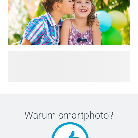
Planen Sie die perfekte Feier mit unserer kompletten
Geburtstagskollektion. Egal, ob Sie einen lustigen
Kindergeburtstag oder eine stilvolle Erwachsenenparty
organisieren, Sie finden alles, was Sie brauchen, an einem
Ort. Von kreativen Geburtstagseinladungen und festlicher
Partydekoration bis hin zu ausgefallenen Geschenken und
unvergesslichen Geburtstagsgeschenken - entdecken Sie
alles, was Sie für eine unvergessliche Party brauchen.
Warum
smartphoto
?