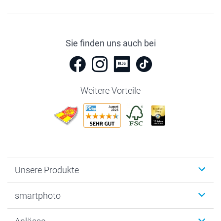
Sie finden uns auch bei
Weitere Vorteile
Unsere Produkte
Fotobücher
smartphoto
Fotogeschenke
Wanddekoration
Über uns