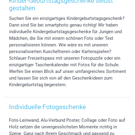
Kinder-Geburtstagsgeschenke selbst
Foto-Kalender & Agenden
Impressum
Vatertag
Lieferfristen
gestalten
Sticker & Etiketten
Presse
Kommunion & Konfirmation
48h Lieferung
Suchen Sie ein einzigartiges Kindergeburtstagsgeschenk?
Geschenk-Gutscheine (PDF)
Partnerprogramme
Hochzeit
Zahlungsmöglichkeiten
Dann sind Sie bei smartphoto genau richtig! Wir haben
Investor Relations
Geburtstag
Anmelden /Registrieren
individuelle Kindergeburtstagsgeschenke für Jungen und
B2B smartbusiness
Geburt
Sitemap
Mädchen, die Sie mit einem schönen Foto oder Text
Widerrufsrecht
Zu allen Anlässen
Status der Bestellung
personalisieren können. Wie wäre es mit unseren
personalisierten Kuscheltieren oder Kartenspielen?
smartfriends
Schlauer Freizeitspass mit unseren Fotopuzzle oder ein
smartgarantie
einzigartiger Taschenkalender mit Fotos für die Schule.
smartbonus
Werfen Sie einen Blick auf unser umfangreiches Sortiment
und lassen Sie sich von all den Geschenkideen zum
Kindergeburtstag begeistern.
Individuelle Fotogeschenke
Foto-Leinwand, Alu-Verbund Poster, Collage oder Foto auf
Holz setzen die unvergesslichsten Momente richtig in
Szene. Ganz nach Ihrem Geschmack und passend zu