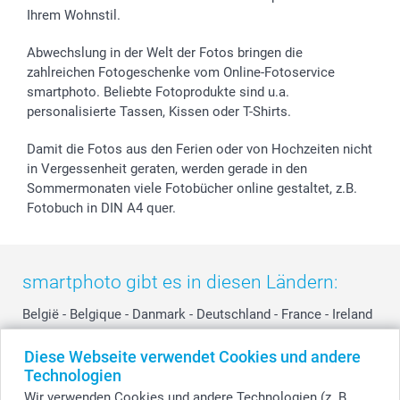
Ihrem Wohnstil.
Abwechslung in der Welt der Fotos bringen die
zahlreichen Fotogeschenke vom Online-Fotoservice
smartphoto. Beliebte Fotoprodukte sind u.a.
personalisierte Tassen, Kissen oder T-Shirts.
Damit die Fotos aus den Ferien oder von Hochzeiten nicht
in Vergessenheit geraten, werden gerade in den
Sommermonaten viele Fotobücher online gestaltet, z.B.
Fotobuch in DIN A4 quer.
smartphoto gibt es in diesen Ländern:
België
-
Belgique
-
Danmark
-
Deutschland
-
France
-
Ireland
-
Nederland
-
Norge
-
Österreich
-
Schweiz
-
Suisse
-
Diese Webseite verwendet Cookies und andere
Switzerland
-
Suomi
-
Sverige
-
United Kingdom
-
Technologien
Other Countries
Wir verwenden Cookies und andere Technologien (z. B.