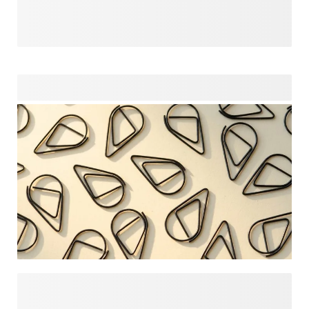
Partygeschenke ausführlich erkunden. Sehen Sie, wie sie
auf verschiedene Produkte angewendet werden und stellen
Sie mühelos verschiedene passende Artikel für Ihre Feier
zusammen. Von Kindergeburtstagen und
Schulveranstaltungen bis zu Hochzeiten und besonderen
Anlässen – diese Übersicht hilft Ihnen, einen perfekt
aufeinander abgestimmten Look zu gestalten. Kombinieren
Sie Ihre liebsten Stile bei Geschenken, Verpackungen und
Mitgebseln, und schaffen Sie ein einheitliches Thema, das
von Anfang bis Ende durchdacht, persönlich und mühelos
wirkt.
Die richtigen Details können den entscheidenden
Unterschied ausmachen. Von Bändchen und Klammern bis