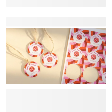
wirklich Freude bereitet, zum Beispiel Süssigkeiten,
Raumdüfte oder Flüssigseifen. Perfekt geeignet, um
gebrauchsfertige Geschenke zu erstellen oder sie mit Ihrer
eigenen Verpackung und persönlichen Akzenten zu
kombinieren. Eine einfache Wahl, die jeder Feier Bedeutung
und Persönlichkeit verleiht.
Personalisierte Aufkleber und Etiketten erleichtern es
Ihnen, jedes Mitgebsel mit einer einzigartigen Note zu
versehen. Verwenden Sie sie, um Namen, Daten oder kurze
Botschaften einzufügen und gestalten Sie ein einheitliches