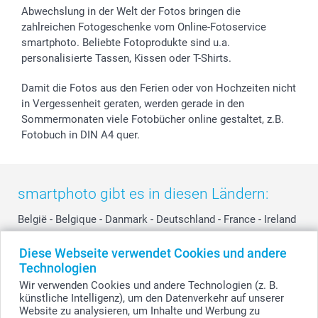
Widerrufsrecht
Zu allen Anlässen
Status der Bestellung
Abwechslung in der Welt der Fotos bringen die
smartfriends
zahlreichen Fotogeschenke vom Online-Fotoservice
smartphoto. Beliebte Fotoprodukte sind u.a.
smartgarantie
personalisierte Tassen, Kissen oder T-Shirts.
smartbonus
Damit die Fotos aus den Ferien oder von Hochzeiten nicht
in Vergessenheit geraten, werden gerade in den
Sommermonaten viele Fotobücher online gestaltet, z.B.
Fotobuch in DIN A4 quer.
smartphoto gibt es in diesen Ländern:
België
-
Belgique
-
Danmark
-
Deutschland
-
France
-
Ireland
-
Nederland
-
Norge
-
Österreich
-
Schweiz
-
Suisse
-
Diese Webseite verwendet Cookies und andere
Switzerland
-
Suomi
-
Sverige
-
United Kingdom
-
Technologien
Other Countries
Wir verwenden Cookies und andere Technologien (z. B.
künstliche Intelligenz), um den Datenverkehr auf unserer
Website zu analysieren, um Inhalte und Werbung zu