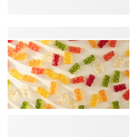
hin zu Trockenblumen-Arrangements verleihen
abschliessende Details Ihren Partygeschenken das gewisse
Extra für eine durchdachte Präsentation. Egal, ob Sie es
einfach halten oder einen dekorativen Akzent hinzufügen,
diese Details runden Ihre Geschenke auf attraktive Weise
ab.
Womit Sie Ihre Partygeschenke füllen, setzt den Ton für das
gesamte Präsent. Entdecken Sie Inhalte für Gastgeschenke,
die eine kleine Geste in etwas verwandeln, das Ihren Gästen