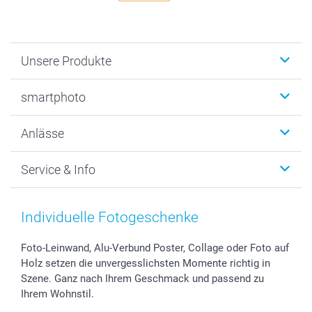
Unsere Produkte
Fotobücher
smartphoto
Fotogeschenke
Wanddekoration
Über uns
Anlässe
MyNameBook
Warum smartphoto
Foto-Grusskarten
Nachhaltigkeit
Weihnachten
Service & Info
Fotoabzüge, Fotos als Buch & Poster
Datenschutz
Neujahr
Smartphone & Tablet Cases
Cookie-Erklärung
Valentinstag
Kontakt & FAQ
Zubehör & Material
AGB
Muttertag
Preise und Versandkosten
Individuelle Fotogeschenke
Foto-Kalender & Agenden
Impressum
Vatertag
Lieferfristen
Sticker & Etiketten
Presse
Kommunion & Konfirmation
48h Lieferung
Foto-Leinwand, Alu-Verbund Poster, Collage oder Foto auf
Holz setzen die unvergesslichsten Momente richtig in
Geschenk-Gutscheine (PDF)
Partnerprogramme
Hochzeit
Zahlungsmöglichkeiten
Szene. Ganz nach Ihrem Geschmack und passend zu
Investor Relations
Geburtstag
Anmelden /Registrieren
Ihrem Wohnstil.
B2B smartbusiness
Geburt
Sitemap