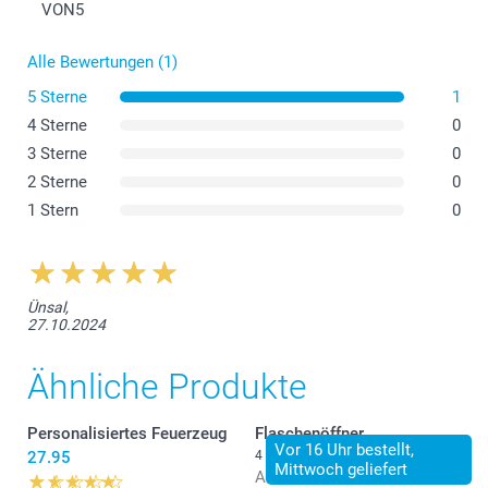
VON
5
Alle Bewertungen (1)
5 Sterne
1
4 Sterne
0
3 Sterne
0
2 Sterne
0
1 Stern
0
Ünsal,
27.10.2024
Ähnliche Produkte
Personalisiertes Feuerzeug
Flaschenöffner
Vor 16 Uhr bestellt,
27.95
4 Varianten
Mittwoch geliefert
Ab
11.95