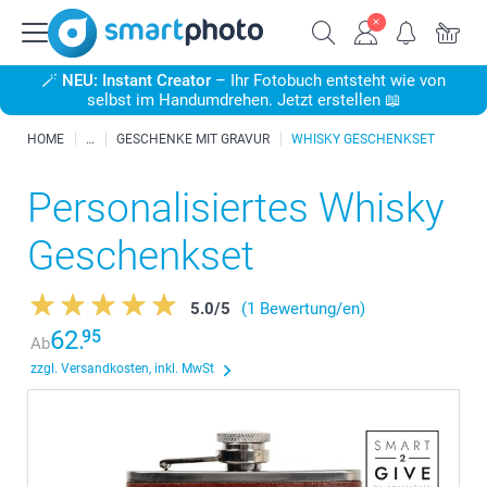
🪄
NEU: Instant Creator
– Ihr Fotobuch entsteht wie von
selbst im Handumdrehen. Jetzt erstellen 📖
HOME
GESCHENKE MIT GRAVUR
WHISKY GESCHENKSET
Personalisiertes Whisky
Geschenkset
5.0
/
5
(1 Bewertung/en)
62.
95
Ab
zzgl. Versandkosten, inkl. MwSt