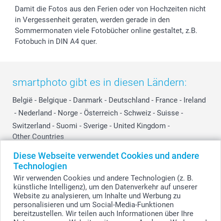
Damit die Fotos aus den Ferien oder von Hochzeiten nicht
in Vergessenheit geraten, werden gerade in den
Sommermonaten viele Fotobücher online gestaltet, z.B.
Fotobuch in DIN A4 quer.
smartphoto gibt es in diesen Ländern:
België
-
Belgique
-
Danmark
-
Deutschland
-
France
-
Ireland
-
Nederland
-
Norge
-
Österreich
-
Schweiz
-
Suisse
-
Switzerland
-
Suomi
-
Sverige
-
United Kingdom
-
Other Countries
Diese Webseite verwendet Cookies und andere
Technologien
Alle Preise verstehen sich in Schweizer Franken (CHF) inkl. MwSt. und zzgl.
Wir verwenden Cookies und andere Technologien (z. B.
Versandkosten.
künstliche Intelligenz), um den Datenverkehr auf unserer
Website zu analysieren, um Inhalte und Werbung zu
personalisieren und um Social-Media-Funktionen
bereitzustellen. Wir teilen auch Informationen über Ihre
© smartphoto Group. Alle Rechte vorbehalten.