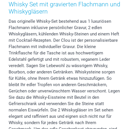
Zubehör & Material
AGB
Muttertag
Preise und Versandkosten
Whisky Set mit gravierten Flachmann und
Foto-Kalender & Agenden
Impressum
Vatertag
Lieferfristen
Whiskygläsern
Sticker & Etiketten
Presse
Kommunion & Konfirmation
48h Lieferung
Das originelle Whisky-Set bestehend aus 1 luxuriösen
Geschenk-Gutscheine (PDF)
Partnerprogramme
Hochzeit
Zahlungsmöglichkeiten
Flachmann inklusive persönlicher Gravur, 2 edlen
Investor Relations
Geburtstag
Anmelden /Registrieren
Whiskygläsern, kühlenden Whisky-Steinen und einem Heft
B2B smartbusiness
Geburt
Sitemap
mit Cocktail-Rezepten. Der Clou ist der personalisierbare
Widerrufsrecht
Zu allen Anlässen
Status der Bestellung
Flachmann mit individueller Gravur. Die kleine
Trinkflasche für die Tasche ist aus hochwertigem
smartfriends
Edelstahl gefertigt und mit robustem, veganem Leder
smartgarantie
veredelt. Sagen Sie Lebewohl zu wässrigem Whisky,
smartbonus
Bourbon, oder anderen Getränken. Whiskysteine ​​sorgen
für Kühle, ohne Ihrem Getränk etwas hinzuzufügen. So
bleibt Ihr edler Tropfen von anderen Geschmäckern,
Gerüchen oder unverwünschtem Wasser verschont. Legen
Sie dazu die Whisky-Eissteine ​​mit Beutel in den
Gefrierschrank und verwenden Sie die Steine statt
normalen Eiswürfeln. Die 2 Whiskygläser im Set sehen
elegant und raffiniert aus und eignen sich nicht nur für
Whisky, sondern für jedes Getränk nach Ihrem
Geschmack. Um das edle Geschenkset abzurunden, sind