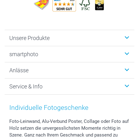
Unsere Produkte
Fotobücher
smartphoto
Fotogeschenke
Wanddekoration
Über uns
Anlässe
MyNameBook
Warum smartphoto
Foto-Grusskarten
Nachhaltigkeit
Weihnachten
Service & Info
Fotoabzüge, Fotos als Buch & Poster
Datenschutz
Neujahr
Smartphone & Tablet Cases
Cookie-Erklärung
Valentinstag
Kontakt & FAQ
Zubehör & Material
AGB
Muttertag
Preise und Versandkosten
Individuelle Fotogeschenke
Foto-Kalender & Agenden
Impressum
Vatertag
Lieferfristen
Sticker & Etiketten
Presse
Kommunion & Konfirmation
48h Lieferung
Foto-Leinwand, Alu-Verbund Poster, Collage oder Foto auf
Holz setzen die unvergesslichsten Momente richtig in
Geschenk-Gutscheine (PDF)
Partnerprogramme
Hochzeit
Zahlungsmöglichkeiten
Szene. Ganz nach Ihrem Geschmack und passend zu
Investor Relations
Geburtstag
Anmelden /Registrieren