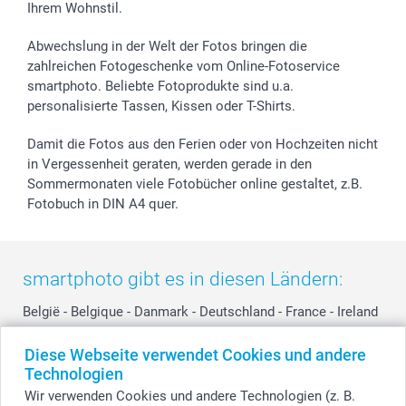
Ihrem Wohnstil.
B2B smartbusiness
Geburt
Sitemap
Widerrufsrecht
Zu allen Anlässen
Status der Bestellung
Abwechslung in der Welt der Fotos bringen die
smartfriends
zahlreichen Fotogeschenke vom Online-Fotoservice
smartphoto. Beliebte Fotoprodukte sind u.a.
smartgarantie
personalisierte Tassen, Kissen oder T-Shirts.
smartbonus
Damit die Fotos aus den Ferien oder von Hochzeiten nicht
in Vergessenheit geraten, werden gerade in den
Sommermonaten viele Fotobücher online gestaltet, z.B.
Fotobuch in DIN A4 quer.
smartphoto gibt es in diesen Ländern:
België
-
Belgique
-
Danmark
-
Deutschland
-
France
-
Ireland
-
Nederland
-
Norge
-
Österreich
-
Schweiz
-
Suisse
-
Diese Webseite verwendet Cookies und andere
Switzerland
-
Suomi
-
Sverige
-
United Kingdom
-
Technologien
Other Countries
Wir verwenden Cookies und andere Technologien (z. B.