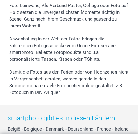
Foto-Leinwand, Alu-Verbund Poster, Collage oder Foto auf
Holz setzen die unvergesslichsten Momente richtig in
Szene. Ganz nach Ihrem Geschmack und passend zu
Ihrem Wohnstil.
Abwechslung in der Welt der Fotos bringen die
zahlreichen Fotogeschenke vom Online-Fotoservice
smartphoto. Beliebte Fotoprodukte sind u.a.
personalisierte Tassen, Kissen oder T-Shirts.
Damit die Fotos aus den Ferien oder von Hochzeiten nicht
in Vergessenheit geraten, werden gerade in den
Sommermonaten viele Fotobücher online gestaltet, z.B.
Fotobuch in DIN A4 quer.
smartphoto gibt es in diesen Ländern:
België
-
Belgique
-
Danmark
-
Deutschland
-
France
-
Ireland
-
Nederland
-
Norge
-
Österreich
-
Schweiz
-
Suisse
-