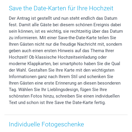
Zubehör & Material
AGB
Muttertag
Preise und Versandkosten
Save the Date-Karten für Ihre Hochzeit
Foto-Kalender & Agenden
Impressum
Vatertag
Lieferfristen
Der Antrag ist gestellt und nun steht endlich das Datum
Sticker & Etiketten
Presse
Kommunion & Konfirmation
48h Lieferung
fest. Damit alle Gäste bei diesem schönen Ereignis dabei
Geschenk-Gutscheine (PDF)
Partnerprogramme
Hochzeit
Zahlungsmöglichkeiten
sein können, ist es wichtig, sie rechtzeitig über das Datum
Investor Relations
Geburtstag
Anmelden /Registrieren
zu informieren. Mit einer Save-the-Date-Karte teilen Sie
B2B smartbusiness
Geburt
Sitemap
Ihren Gästen nicht nur die freudige Nachricht mit, sondern
geben auch einen ersten Hinweis auf das Thema Ihrer
Widerrufsrecht
Zu allen Anlässen
Status der Bestellung
Hochzeit! Ob klassische Hochzeitseinladung oder
smartfriends
moderne Klappkarten, bei smartphoto haben Sie die Qual
smartgarantie
der Wahl. Gestalten Sie Ihre Karte mit den wichtigsten
smartbonus
Informationen ganz nach Ihrem Stil und schenken Sie
Ihren Gästen eine erste Erinnerung an diesen besonderen
Tag. Wählen Sie Ihr Lieblingsdesign, fügen Sie Ihre
schönsten Fotos hinzu, schreiben Sie einen individuellen
Text und schon ist Ihre Save the Date-Karte fertig.
Individuelle Fotogeschenke