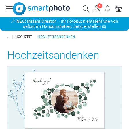
🪄
NEU: Instant Creator
– Ihr Fotobuch entsteht wie von
selbst im Handumdrehen. Jetzt erstellen 📖
HOCHZEIT
HOCHZEITSANDENKEN
Hochzeitsandenken