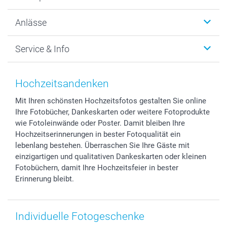
Fotogeschenke
Wanddekoration
Über uns
Anlässe
MyNameBook
Warum smartphoto
Foto-Grusskarten
Nachhaltigkeit
Weihnachten
Service & Info
Fotoabzüge, Fotos als Buch & Poster
Datenschutz
Neujahr
Smartphone & Tablet Cases
Cookie-Erklärung
Valentinstag
Kontakt & FAQ
Zubehör & Material
AGB
Muttertag
Preise und Versandkosten
Hochzeitsandenken
Foto-Kalender & Agenden
Impressum
Vatertag
Lieferfristen
Mit Ihren schönsten Hochzeitsfotos gestalten Sie online
Sticker & Etiketten
Presse
Kommunion & Konfirmation
48h Lieferung
Ihre Fotobücher, Dankeskarten oder weitere Fotoprodukte
Geschenk-Gutscheine (PDF)
Partnerprogramme
Hochzeit
Zahlungsmöglichkeiten
wie Fotoleinwände oder Poster. Damit bleiben Ihre
Investor Relations
Geburtstag
Anmelden /Registrieren
Hochzeitserinnerungen in bester Fotoqualität ein
B2B smartbusiness
Geburt
Sitemap
lebenlang bestehen. Überraschen Sie Ihre Gäste mit
einzigartigen und qualitativen Dankeskarten oder kleinen
Widerrufsrecht
Zu allen Anlässen
Status der Bestellung
Fotobüchern, damit Ihre Hochzeitsfeier in bester
smartfriends
Erinnerung bleibt.
smartgarantie
smartbonus
Individuelle Fotogeschenke