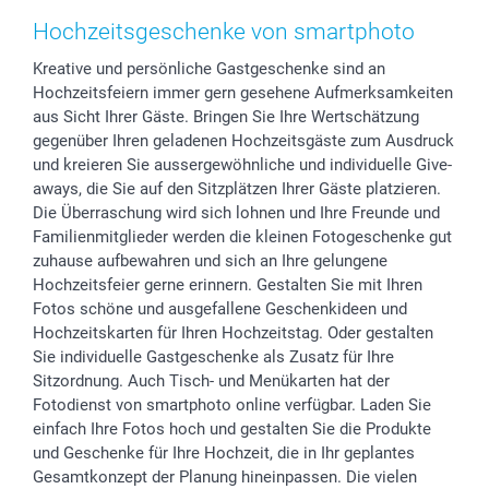
Zubehör & Material
AGB
Muttertag
Preise und Versandkosten
Hochzeitsgeschenke von smartphoto
Foto-Kalender & Agenden
Impressum
Vatertag
Lieferfristen
Kreative und persönliche Gastgeschenke sind an
Sticker & Etiketten
Presse
Kommunion & Konfirmation
48h Lieferung
Hochzeitsfeiern immer gern gesehene Aufmerksamkeiten
Geschenk-Gutscheine (PDF)
Partnerprogramme
Hochzeit
Zahlungsmöglichkeiten
aus Sicht Ihrer Gäste. Bringen Sie Ihre Wertschätzung
Investor Relations
Geburtstag
Anmelden /Registrieren
gegenüber Ihren geladenen Hochzeitsgäste zum Ausdruck
B2B smartbusiness
Geburt
Sitemap
und kreieren Sie aussergewöhnliche und individuelle Give-
aways, die Sie auf den Sitzplätzen Ihrer Gäste platzieren.
Widerrufsrecht
Zu allen Anlässen
Status der Bestellung
Die Überraschung wird sich lohnen und Ihre Freunde und
smartfriends
Familienmitglieder werden die kleinen Fotogeschenke gut
smartgarantie
zuhause aufbewahren und sich an Ihre gelungene
smartbonus
Hochzeitsfeier gerne erinnern. Gestalten Sie mit Ihren
Fotos schöne und ausgefallene Geschenkideen und
Hochzeitskarten für Ihren Hochzeitstag. Oder gestalten
Sie individuelle Gastgeschenke als Zusatz für Ihre
Sitzordnung. Auch Tisch- und Menükarten hat der
Fotodienst von smartphoto online verfügbar. Laden Sie
einfach Ihre Fotos hoch und gestalten Sie die Produkte
und Geschenke für Ihre Hochzeit, die in Ihr geplantes
Gesamtkonzept der Planung hineinpassen. Die vielen