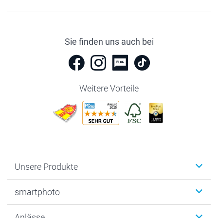
Sie finden uns auch bei
Weitere Vorteile
Unsere Produkte
Fotobücher
smartphoto
Fotogeschenke
Wanddekoration
Über uns
Anlässe