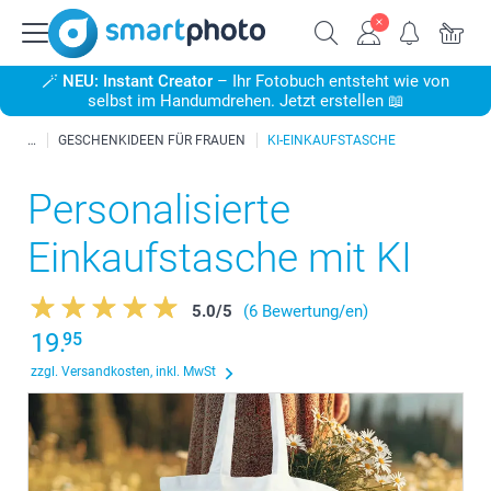
🪄
NEU: Instant Creator
– Ihr Fotobuch entsteht wie von
selbst im Handumdrehen. Jetzt erstellen 📖
GESCHENKIDEEN FÜR FRAUEN
KI-EINKAUFSTASCHE
Personalisierte
Einkaufstasche mit KI
5.0
/
5
(6 Bewertung/en)
19.
95
zzgl. Versandkosten, inkl. MwSt