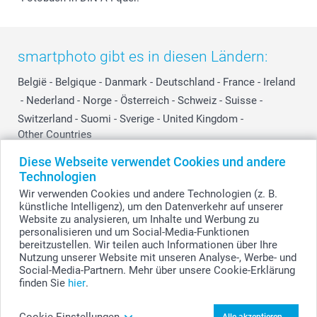
smartphoto gibt es in diesen Ländern:
België
-
Belgique
-
Danmark
-
Deutschland
-
France
-
Ireland
-
Nederland
-
Norge
-
Österreich
-
Schweiz
-
Suisse
-
Switzerland
-
Suomi
-
Sverige
-
United Kingdom
-
Other Countries
Diese Webseite verwendet Cookies und andere
Technologien
Alle Preise verstehen sich in Schweizer Franken (CHF) inkl. MwSt. und zzgl.
Wir verwenden Cookies und andere Technologien (z. B.
Versandkosten.
künstliche Intelligenz), um den Datenverkehr auf unserer
Website zu analysieren, um Inhalte und Werbung zu
personalisieren und um Social-Media-Funktionen
bereitzustellen. Wir teilen auch Informationen über Ihre
© smartphoto Group. Alle Rechte vorbehalten.
Nutzung unserer Website mit unseren Analyse-, Werbe- und
Social-Media-Partnern. Mehr über unsere Cookie-Erklärung
finden Sie
hier
.
Foto hochladen
Cookie Einstellungen
Alle akzeptieren