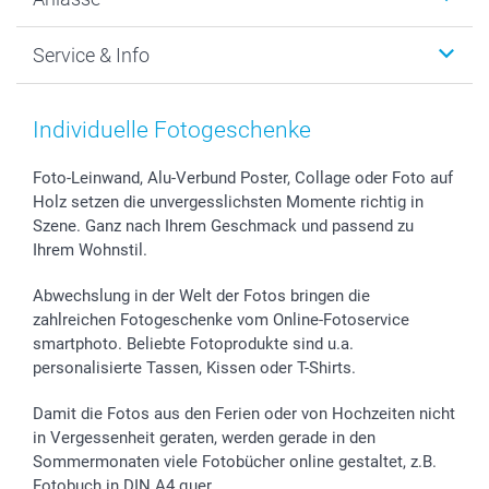
MyNameBook
Warum smartphoto
Foto-Grusskarten
Nachhaltigkeit
Weihnachten
Service & Info
Fotoabzüge, Fotos als Buch & Poster
Datenschutz
Neujahr
Smartphone & Tablet Cases
Cookie-Erklärung
Valentinstag
Kontakt & FAQ
Zubehör & Material
AGB
Muttertag
Preise und Versandkosten
Individuelle Fotogeschenke
Foto-Kalender & Agenden
Impressum
Vatertag
Lieferfristen
Sticker & Etiketten
Presse
Kommunion & Konfirmation
48h Lieferung
Foto-Leinwand, Alu-Verbund Poster, Collage oder Foto auf
Holz setzen die unvergesslichsten Momente richtig in
Geschenk-Gutscheine (PDF)
Partnerprogramme
Hochzeit
Zahlungsmöglichkeiten
Szene. Ganz nach Ihrem Geschmack und passend zu
Investor Relations
Geburtstag
Anmelden /Registrieren
Ihrem Wohnstil.
B2B smartbusiness
Geburt
Sitemap
Widerrufsrecht
Zu allen Anlässen
Status der Bestellung
Abwechslung in der Welt der Fotos bringen die
smartfriends
zahlreichen Fotogeschenke vom Online-Fotoservice
smartphoto. Beliebte Fotoprodukte sind u.a.
smartgarantie
personalisierte Tassen, Kissen oder T-Shirts.
smartbonus
Damit die Fotos aus den Ferien oder von Hochzeiten nicht
in Vergessenheit geraten, werden gerade in den
Sommermonaten viele Fotobücher online gestaltet, z.B.
Fotobuch in DIN A4 quer.