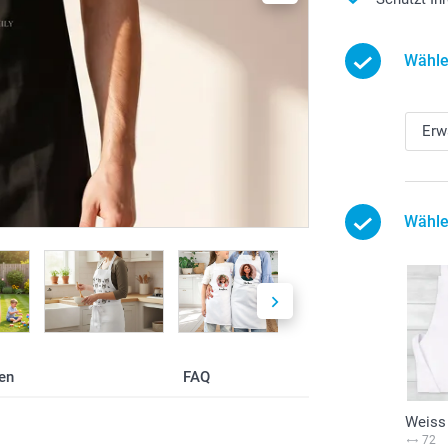
Wähle
Wähle
en
FAQ
Weiss
72