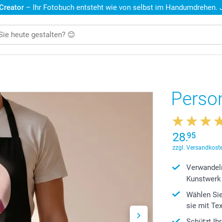
 Creator
– Ihr Fotobuch entsteht wie von selbst im Handumdrehen. Je
Person
28.
95
zzgl. Versandkoste
Verwandeln
Kunstwerk
Wählen Sie
sie mit Te
Schützt Ih