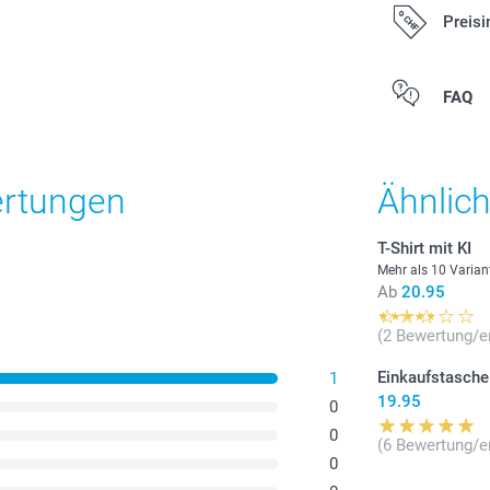
Preisi
Alle Preise ver
FAQ
zzgl. Versandk
ertungen
Ähnlic
T-Shirt mit KI
Mehr als 10 Varian
Ab
20.95
(2 Bewertung/e
Einkaufstasche
1
19.95
0
0
(6 Bewertung/e
0