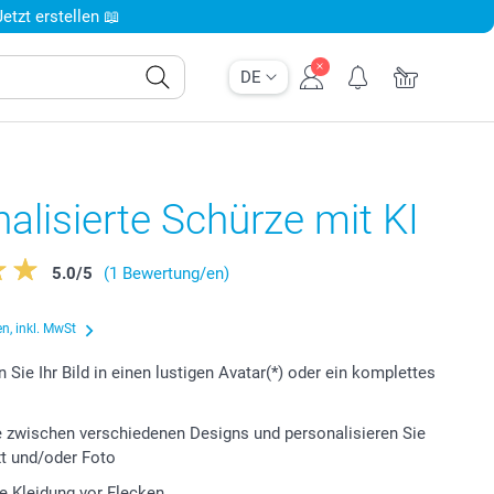
tzt erstellen 📖
DE
alisierte Schürze mit KI
5.0
/
5
(1 Bewertung/en)
n, inkl. MwSt
 Sie Ihr Bild in einen lustigen Avatar(*) oder ein komplettes
 zwischen verschiedenen Designs und personalisieren Sie
xt und/oder Foto
re Kleidung vor Flecken