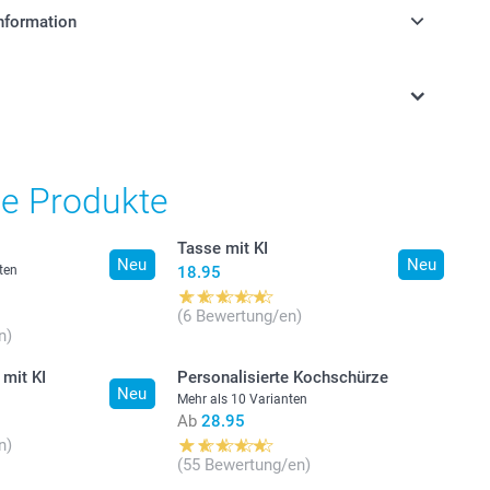
nformation
stehen sich in Schweizer Franken (CHF) inkl. MwSt. und
osten.
he Produkte
Tasse mit KI
Neu
Neu
ten
18.95
(6 Bewertung/en)
n)
 mit KI
Personalisierte Kochschürze
Neu
Mehr als 10 Varianten
Ab
28.95
n)
(55 Bewertung/en)