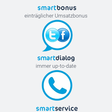
19,5 cm
einträglicher Umsatzbonus
XXL
77,2 cm
61,5 cm
20 cm
immer up-to-date