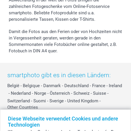
smartfriends
zahlreichen Fotogeschenke vom Online-Fotoservice
smartphoto. Beliebte Fotoprodukte sind u.a.
smartgarantie
personalisierte Tassen, Kissen oder T-Shirts.
smartbonus
Damit die Fotos aus den Ferien oder von Hochzeiten nicht
in Vergessenheit geraten, werden gerade in den
Sommermonaten viele Fotobücher online gestaltet, z.B.
Fotobuch in DIN A4 quer.
smartphoto gibt es in diesen Ländern:
België
-
Belgique
-
Danmark
-
Deutschland
-
France
-
Ireland
-
Nederland
-
Norge
-
Österreich
-
Schweiz
-
Suisse
-
Switzerland
-
Suomi
-
Sverige
-
United Kingdom
-
Other Countries
Diese Webseite verwendet Cookies und andere
Technologien
Alle Preise verstehen sich in Schweizer Franken (CHF) inkl. MwSt. und zzgl.