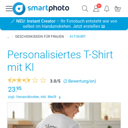
🪄
NEU: Instant Creator
– Ihr Fotobuch entsteht wie von
selbst im Handumdrehen. Jetzt erstellen 📖
GESCHENKIDEEN FÜR FRAUEN
KI-T-SHIRT
Personalisiertes T-Shirt
mit KI
3.0
/
5
(2 Bewertung/en)
23.
95
zzgl. Versandkosten, inkl. MwSt