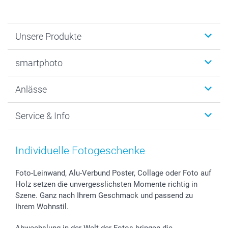
Unsere Produkte
Fotobücher
smartphoto
Fotogeschenke
Wanddekoration
Über uns
Anlässe
MyNameBook
Warum smartphoto
Foto-Grusskarten
Nachhaltigkeit
Weihnachten
Service & Info
Fotoabzüge, Fotos als Buch & Poster
Datenschutz
Neujahr
Smartphone & Tablet Cases
Cookie-Erklärung
Valentinstag
Kontakt & FAQ
Zubehör & Material
AGB
Muttertag
Preise und Versandkosten
Individuelle Fotogeschenke
Foto-Kalender & Agenden
Impressum
Vatertag
Lieferfristen
Sticker & Etiketten
Presse
Kommunion & Konfirmation
48h Lieferung
Foto-Leinwand, Alu-Verbund Poster, Collage oder Foto auf
Holz setzen die unvergesslichsten Momente richtig in
Geschenk-Gutscheine (PDF)
Partnerprogramme
Hochzeit
Zahlungsmöglichkeiten
Szene. Ganz nach Ihrem Geschmack und passend zu
Investor Relations
Geburtstag
Anmelden /Registrieren
Ihrem Wohnstil.
B2B smartbusiness
Geburt
Sitemap
Widerrufsrecht
Zu allen Anlässen
Status der Bestellung
Abwechslung in der Welt der Fotos bringen die