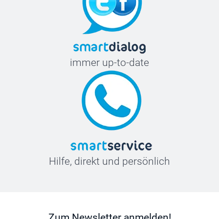
19,5 cm
XXL
77,2 cm
immer up-to-date
61,5 cm
20 cm
Hilfe, direkt und persönlich
Zum Newsletter anmelden!