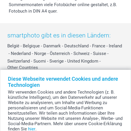
Sommermonaten viele Fotobücher online gestaltet, z.B.
Fotobuch in DIN A4 quer.
smartphoto gibt es in diesen Ländern:
België
-
Belgique
-
Danmark
-
Deutschland
-
France
-
Ireland
-
Nederland
-
Norge
-
Österreich
-
Schweiz
-
Suisse
-
Switzerland
-
Suomi
-
Sverige
-
United Kingdom
-
Other Countries
Diese Webseite verwendet Cookies und andere
Technologien
Alle Preise verstehen sich in Schweizer Franken (CHF) inkl. MwSt. und zzgl.
Wir verwenden Cookies und andere Technologien (z. B.
Versandkosten.
künstliche Intelligenz), um den Datenverkehr auf unserer
Website zu analysieren, um Inhalte und Werbung zu
personalisieren und um Social-Media-Funktionen
bereitzustellen. Wir teilen auch Informationen über Ihre
© smartphoto Group. Alle Rechte vorbehalten.
Nutzung unserer Website mit unseren Analyse-, Werbe- und
Social-Media-Partnern. Mehr über unsere Cookie-Erklärung
finden Sie
hier
.