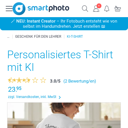
🪄
NEU: Instant Creator
– Ihr Fotobuch entsteht wie von
selbst im Handumdrehen. Jetzt erstellen 📖
GESCHENK FÜR DEN LEHRER
KI-T-SHIRT
Personalisiertes T-Shirt
mit KI
3.0
/
5
(2 Bewertung/en)
23.
95
zzgl. Versandkosten, inkl. MwSt