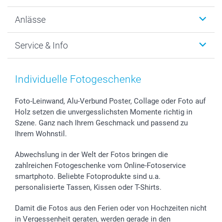
Wanddekoration
Über uns
Anlässe
MyNameBook
Warum smartphoto
Foto-Grusskarten
Nachhaltigkeit
Weihnachten
Service & Info
Fotoabzüge, Fotos als Buch & Poster
Datenschutz
Neujahr
Smartphone & Tablet Cases
Cookie-Erklärung
Valentinstag
Kontakt & FAQ
Zubehör & Material
AGB
Muttertag
Preise und Versandkosten
Individuelle Fotogeschenke
Foto-Kalender & Agenden
Impressum
Vatertag
Lieferfristen
Sticker & Etiketten
Presse
Kommunion & Konfirmation
48h Lieferung
Foto-Leinwand, Alu-Verbund Poster, Collage oder Foto auf
Holz setzen die unvergesslichsten Momente richtig in
Geschenk-Gutscheine (PDF)
Partnerprogramme
Hochzeit
Zahlungsmöglichkeiten
Szene. Ganz nach Ihrem Geschmack und passend zu
Investor Relations
Geburtstag
Anmelden /Registrieren
Ihrem Wohnstil.
B2B smartbusiness
Geburt
Sitemap
Widerrufsrecht
Zu allen Anlässen
Status der Bestellung
Abwechslung in der Welt der Fotos bringen die
smartfriends
zahlreichen Fotogeschenke vom Online-Fotoservice
smartphoto. Beliebte Fotoprodukte sind u.a.
smartgarantie
personalisierte Tassen, Kissen oder T-Shirts.
smartbonus
Damit die Fotos aus den Ferien oder von Hochzeiten nicht
in Vergessenheit geraten, werden gerade in den