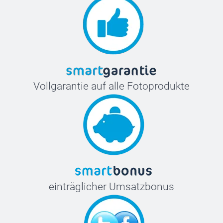
18 cm
M
71,5 cm
53 cm
19 cm
Vollgarantie auf alle Fotoprodukte
L
73 cm
55 cm
19 cm
XL
einträglicher Umsatzbonus
76 cm
58,5 cm