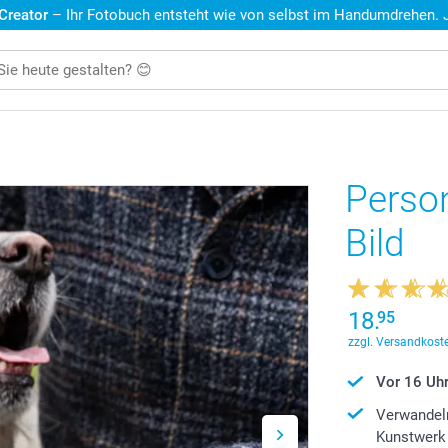
 Creator
– Ihr Fotobuch entsteht wie von selbst im Handumdrehen. Je
Person
Bild
18.
95
zzgl. Versandkoste
Vor 16 Uhr
Verwandeln
Kunstwerk