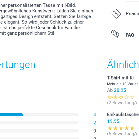
ner personalisierten Tasse mit I-Bild.
ssergewöhnliches Kunstwerk: Laden Sie einfach
Preisi
zigartiges Design entsteht. Setzen Sie farbige
e elegant. So wird jeder Schluck zu einer
 ist das perfekte Geschenk für Familie,
 mit ganz persönlichem Stil.
Alle Preise ver
FAQ
zzgl. Versandk
ertungen
Ähnlic
T-Shirt mit KI
Mehr als 10 Varian
Ab
20.95
(2 Bewertung/e
Einkaufstasche
4
19.95
2
0
(6 Bewertung/e
0