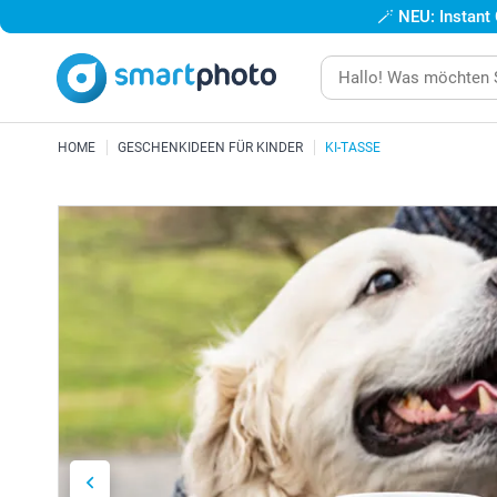
🪄
NEU: Instant
HOME
GESCHENKIDEEN FÜR KINDER
KI-TASSE