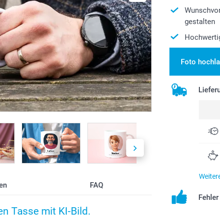
Wunschvor
gestalten
Hochwertig
Foto hochl
Liefer
Weiter
en
FAQ
Fehle
ten Tasse mit KI-Bild.