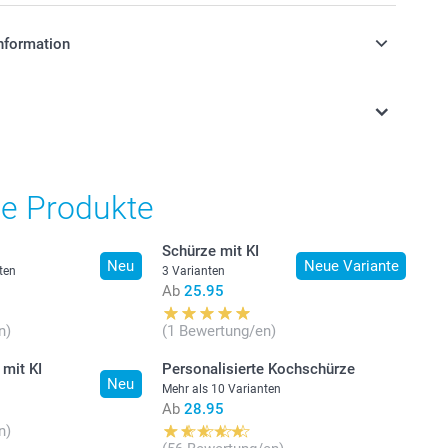
nformation
stehen sich in Schweizer Franken (CHF) inkl. MwSt. und
osten.
he Produkte
Schürze mit KI
Neu
Neue Variante
ten
3 Varianten
Ab
25.95
n)
(1 Bewertung/en)
 mit KI
Personalisierte Kochschürze
Neu
Mehr als 10 Varianten
Ab
28.95
n)