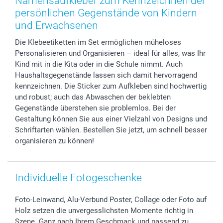
Namensaufkleber zum Kennzeichnen der
Foto-Kalender & Agenden
Impressum
Vatertag
Lieferfristen
persönlichen Gegenstände von Kindern
Sticker & Etiketten
Presse
Kommunion & Konfirmation
48h Lieferung
und Erwachsenen
Geschenk-Gutscheine (PDF)
Partnerprogramme
Hochzeit
Zahlungsmöglichkeiten
Die Klebeetiketten im Set ermöglichen müheloses
Investor Relations
Geburtstag
Anmelden /Registrieren
Personalisieren und Organisieren – ideal für alles, was Ihr
B2B smartbusiness
Geburt
Sitemap
Kind mit in die Kita oder in die Schule nimmt. Auch
Widerrufsrecht
Zu allen Anlässen
Status der Bestellung
Haushaltsgegenstände lassen sich damit hervorragend
kennzeichnen. Die Sticker zum Aufkleben sind hochwertig
smartfriends
und robust; auch das Abwaschen der beklebten
smartgarantie
Gegenstände überstehen sie problemlos. Bei der
smartbonus
Gestaltung können Sie aus einer Vielzahl von Designs und
Schriftarten wählen. Bestellen Sie jetzt, um schnell besser
organisieren zu können!
Individuelle Fotogeschenke
Foto-Leinwand, Alu-Verbund Poster, Collage oder Foto auf
Holz setzen die unvergesslichsten Momente richtig in
Szene. Ganz nach Ihrem Geschmack und passend zu