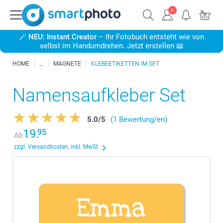
🪄
NEU: Instant Creator
– Ihr Fotobuch entsteht wie von
selbst im Handumdrehen. Jetzt erstellen 📖
HOME
MAGNETE
KLEBEETIKETTEN IM SET
Namensaufkleber Set
5.0
/
5
(1 Bewertung/en)
19.
95
Ab
zzgl. Versandkosten, inkl. MwSt