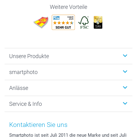
Weitere Vorteile
Unsere Produkte
Fotobücher
smartphoto
Fotogeschenke
Wanddekoration
Über uns
Anlässe
MyNameBook
Warum smartphoto
Foto-Grusskarten
Nachhaltigkeit
Weihnachten
Service & Info
Fotoabzüge, Fotos als Buch & Poster
Datenschutz
Neujahr
Smartphone & Tablet Cases
Cookie-Erklärung
Valentinstag
Kontakt & FAQ
Zubehör & Material
AGB
Muttertag
Preise und Versandkosten
Kontaktieren Sie uns
Foto-Kalender & Agenden
Impressum
Vatertag
Lieferfristen
Smartphoto ist seit Juli 2011 die neue Marke und seit Juli