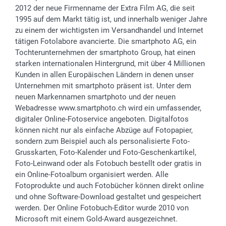
Sticker & Etiketten
Presse
Kommunion & Konfirmation
48h Lieferung
2012 der neue Firmenname der Extra Film AG, die seit
Geschenk-Gutscheine (PDF)
Partnerprogramme
Hochzeit
Zahlungsmöglichkeiten
1995 auf dem Markt tätig ist, und innerhalb weniger Jahre
Investor Relations
Geburtstag
Anmelden /Registrieren
zu einem der wichtigsten im Versandhandel und Internet
B2B smartbusiness
Geburt
Sitemap
tätigen Fotolabore avancierte. Die smartphoto AG, ein
Tochterunternehmen der smartphoto Group, hat einen
Widerrufsrecht
Zu allen Anlässen
Status der Bestellung
starken internationalen Hintergrund, mit über 4 Millionen
smartfriends
Kunden in allen Europäischen Ländern in denen unser
smartgarantie
Unternehmen mit smartphoto präsent ist. Unter dem
smartbonus
neuen Markennamen smartphoto und der neuen
Webadresse www.smartphoto.ch wird ein umfassender,
digitaler Online-Fotoservice angeboten. Digitalfotos
können nicht nur als einfache Abzüge auf Fotopapier,
sondern zum Beispiel auch als personalisierte Foto-
Grusskarten, Foto-Kalender und Foto-Geschenkartikel,
Foto-Leinwand oder als Fotobuch bestellt oder gratis in
ein Online-Fotoalbum organisiert werden. Alle
Fotoprodukte und auch Fotobücher können direkt online
und ohne Software-Download gestaltet und gespeichert
werden. Der Online Fotobuch-Editor wurde 2010 von
Microsoft mit einem Gold-Award ausgezeichnet.