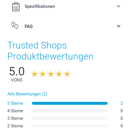
Spezifikationen
FAQ
Acrylglas
Trusted Shops
Türschild
Forex
Produktbewertungen
Alu
5.0
VON
5
Alle Bewertungen (2)
5 Sterne
2
4 Sterne
0
3 Sterne
0
2 Sterne
0