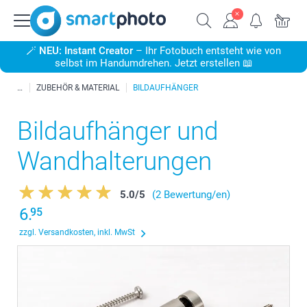
🪄
NEU: Instant Creator
– Ihr Fotobuch entsteht wie von
selbst im Handumdrehen. Jetzt erstellen 📖
ZUBEHÖR & MATERIAL
BILDAUFHÄNGER
Bildaufhänger und
Wandhalterungen
5.0
/
5
(2 Bewertung/en)
6.
95
zzgl. Versandkosten, inkl. MwSt