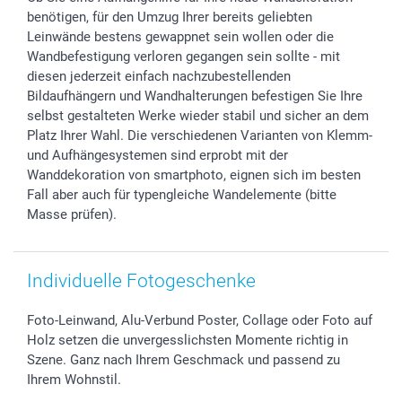
Sticker & Etiketten
Presse
Kommunion & Konfirmation
48h Lieferung
benötigen, für den Umzug Ihrer bereits geliebten
Geschenk-Gutscheine (PDF)
Partnerprogramme
Hochzeit
Zahlungsmöglichkeiten
Leinwände bestens gewappnet sein wollen oder die
Investor Relations
Geburtstag
Anmelden /Registrieren
Wandbefestigung verloren gegangen sein sollte - mit
B2B smartbusiness
Geburt
Sitemap
diesen jederzeit einfach nachzubestellenden
Bildaufhängern und Wandhalterungen befestigen Sie Ihre
Widerrufsrecht
Zu allen Anlässen
Status der Bestellung
selbst gestalteten Werke wieder stabil und sicher an dem
smartfriends
Platz Ihrer Wahl. Die verschiedenen Varianten von Klemm-
smartgarantie
und Aufhängesystemen sind erprobt mit der
smartbonus
Wanddekoration von smartphoto, eignen sich im besten
Fall aber auch für typengleiche Wandelemente (bitte
Masse prüfen).
Individuelle Fotogeschenke
Foto-Leinwand, Alu-Verbund Poster, Collage oder Foto auf
Holz setzen die unvergesslichsten Momente richtig in
Szene. Ganz nach Ihrem Geschmack und passend zu
Ihrem Wohnstil.