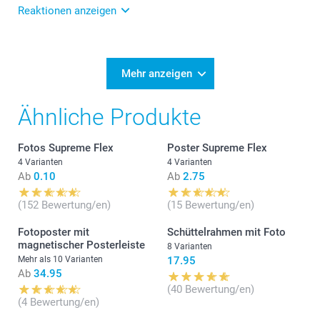
Reaktionen anzeigen
27.03.2026
Liebe Kundin, es tut mir leid, dass Sie melden
müssen, dass das Mass nicht stimmt. Um eine
Mehr anzeigen
Lösung zu finden, nehmen Sie doch bitte direkt mit
unserem Kundendienst Kontakt auf,
Ähnliche Produkte
service.de@smartphoto.ch. Bei Bilderrahmen wird im
Handel in der Regel das Mass innerhalb des
Rahmens angegeben. Freundliche Grüsse
Fotos Supreme Flex
Poster Supreme Flex
smartphoto AG
4 Varianten
4 Varianten
Ab
0.10
Ab
2.75
(152 Bewertung/en)
(15 Bewertung/en)
Fotoposter mit
Schüttelrahmen mit Foto
magnetischer Posterleiste
8 Varianten
Mehr als 10 Varianten
17.95
Ab
34.95
(40 Bewertung/en)
(4 Bewertung/en)