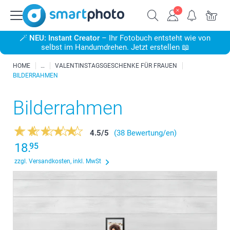
🪄
NEU: Instant Creator
– Ihr Fotobuch entsteht wie von
selbst im Handumdrehen. Jetzt erstellen 📖
HOME
VALENTINSTAGSGESCHENKE FÜR FRAUEN
BILDERRAHMEN
Bilderrahmen
4.5
/
5
(38 Bewertung/en)
18.
95
zzgl. Versandkosten, inkl. MwSt