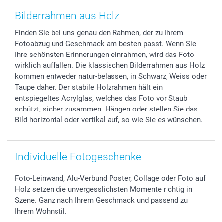
Zubehör & Material
AGB
Muttertag
Preise und Versandkosten
Bilderrahmen aus Holz
Foto-Kalender & Agenden
Impressum
Vatertag
Lieferfristen
Finden Sie bei uns genau den Rahmen, der zu Ihrem
Sticker & Etiketten
Presse
Kommunion & Konfirmation
48h Lieferung
Fotoabzug und Geschmack am besten passt. Wenn Sie
Geschenk-Gutscheine (PDF)
Partnerprogramme
Hochzeit
Zahlungsmöglichkeiten
Ihre schönsten Erinnerungen einrahmen, wird das Foto
Investor Relations
Geburtstag
Anmelden /Registrieren
wirklich auffallen. Die klassischen Bilderrahmen aus Holz
B2B smartbusiness
Geburt
Sitemap
kommen entweder natur-belassen, in Schwarz, Weiss oder
Taupe daher. Der stabile Holzrahmen hält ein
Widerrufsrecht
Zu allen Anlässen
Status der Bestellung
entspiegeltes Acrylglas, welches das Foto vor Staub
smartfriends
schützt, sicher zusammen. Hängen oder stellen Sie das
smartgarantie
Bild horizontal oder vertikal auf, so wie Sie es wünschen.
smartbonus
Individuelle Fotogeschenke
Foto-Leinwand, Alu-Verbund Poster, Collage oder Foto auf
Holz setzen die unvergesslichsten Momente richtig in
Szene. Ganz nach Ihrem Geschmack und passend zu
Ihrem Wohnstil.