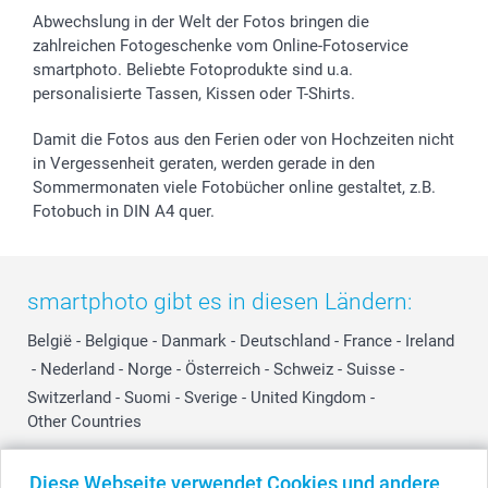
Abwechslung in der Welt der Fotos bringen die
zahlreichen Fotogeschenke vom Online-Fotoservice
smartphoto. Beliebte Fotoprodukte sind u.a.
personalisierte Tassen, Kissen oder T-Shirts.
Damit die Fotos aus den Ferien oder von Hochzeiten nicht
in Vergessenheit geraten, werden gerade in den
Sommermonaten viele Fotobücher online gestaltet, z.B.
Fotobuch in DIN A4 quer.
smartphoto gibt es in diesen Ländern:
België
-
Belgique
-
Danmark
-
Deutschland
-
France
-
Ireland
-
Nederland
-
Norge
-
Österreich
-
Schweiz
-
Suisse
-
Switzerland
-
Suomi
-
Sverige
-
United Kingdom
-
Other Countries
Diese Webseite verwendet Cookies und andere