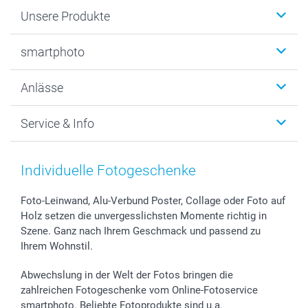
Unsere Produkte
Fotobücher
smartphoto
Fotogeschenke
Wanddekoration
Über uns
Anlässe
MyNameBook
Warum smartphoto
Foto-Grusskarten
Nachhaltigkeit
Weihnachten
Service & Info
Fotoabzüge, Fotos als Buch & Poster
Datenschutz
Neujahr
Smartphone & Tablet Cases
Cookie-Erklärung
Valentinstag
Kontakt & FAQ
Zubehör & Material
AGB
Muttertag
Preise und Versandkosten
Individuelle Fotogeschenke
Foto-Kalender & Agenden
Impressum
Vatertag
Lieferfristen
Sticker & Etiketten
Presse
Kommunion & Konfirmation
48h Lieferung
Foto-Leinwand, Alu-Verbund Poster, Collage oder Foto auf
Holz setzen die unvergesslichsten Momente richtig in
Geschenk-Gutscheine (PDF)
Partnerprogramme
Hochzeit
Zahlungsmöglichkeiten
Szene. Ganz nach Ihrem Geschmack und passend zu
Investor Relations
Geburtstag
Anmelden /Registrieren
Ihrem Wohnstil.
B2B smartbusiness
Geburt
Sitemap
Widerrufsrecht
Zu allen Anlässen
Status der Bestellung
Abwechslung in der Welt der Fotos bringen die
smartfriends
zahlreichen Fotogeschenke vom Online-Fotoservice
smartphoto. Beliebte Fotoprodukte sind u.a.
smartgarantie