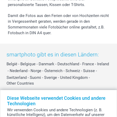
personalisierte Tassen, Kissen oder T-Shirts.
smartbonus
Damit die Fotos aus den Ferien oder von Hochzeiten nicht
in Vergessenheit geraten, werden gerade in den
Sommermonaten viele Fotobücher online gestaltet, z.B.
Fotobuch in DIN A4 quer.
smartphoto gibt es in diesen Ländern:
België
-
Belgique
-
Danmark
-
Deutschland
-
France
-
Ireland
-
Nederland
-
Norge
-
Österreich
-
Schweiz
-
Suisse
-
Switzerland
-
Suomi
-
Sverige
-
United Kingdom
-
Other Countries
Diese Webseite verwendet Cookies und andere
Alle Preise verstehen sich in Schweizer Franken (CHF) inkl. MwSt. und zzgl.
Technologien
Versandkosten.
Wir verwenden Cookies und andere Technologien (z. B.
künstliche Intelligenz), um den Datenverkehr auf unserer