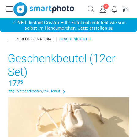
🪄
NEU: Instant Creator
– Ihr Fotobuch entsteht wie von
selbst im Handumdrehen. Jetzt erstellen 📖
ZUBEHÖR & MATERIAL
GESCHENKBEUTEL
Geschenkbeutel (12er
Set)
17.
95
zzgl. Versandkosten, inkl. MwSt