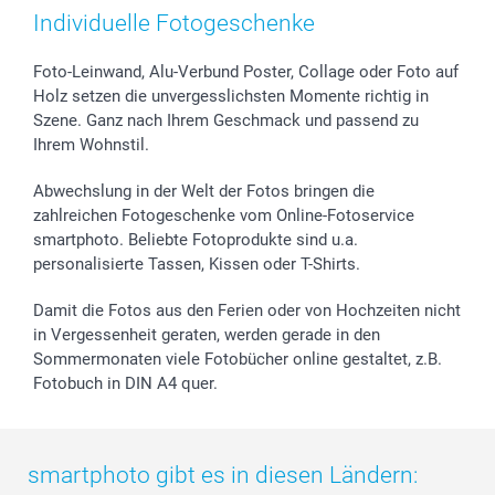
Zubehör & Material
AGB
Muttertag
Preise und Versandkosten
Individuelle Fotogeschenke
Foto-Kalender & Agenden
Impressum
Vatertag
Lieferfristen
Sticker & Etiketten
Presse
Kommunion & Konfirmation
48h Lieferung
Foto-Leinwand, Alu-Verbund Poster, Collage oder Foto auf
Holz setzen die unvergesslichsten Momente richtig in
Geschenk-Gutscheine (PDF)
Partnerprogramme
Hochzeit
Zahlungsmöglichkeiten
Szene. Ganz nach Ihrem Geschmack und passend zu
Investor Relations
Geburtstag
Anmelden /Registrieren
Ihrem Wohnstil.
B2B smartbusiness
Geburt
Sitemap
Widerrufsrecht
Zu allen Anlässen
Status der Bestellung
Abwechslung in der Welt der Fotos bringen die
smartfriends
zahlreichen Fotogeschenke vom Online-Fotoservice
smartphoto. Beliebte Fotoprodukte sind u.a.
smartgarantie
personalisierte Tassen, Kissen oder T-Shirts.
smartbonus
Damit die Fotos aus den Ferien oder von Hochzeiten nicht
in Vergessenheit geraten, werden gerade in den
Sommermonaten viele Fotobücher online gestaltet, z.B.
Fotobuch in DIN A4 quer.
smartphoto gibt es in diesen Ländern: