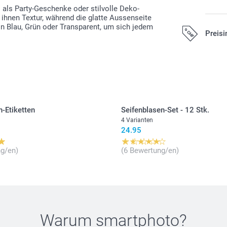
 als Party-Geschenke oder stilvolle Deko-
t ihnen Textur, während die glatte Aussenseite
 in Blau, Grün oder Transparent, um sich jedem
Preisi
Alle Preise ver
zzgl. Versandk
-Etiketten
Seifenblasen-Set - 12 Stk.
4 Varianten
24.95
g/en)
(6 Bewertung/en)
Warum
smartphoto
?