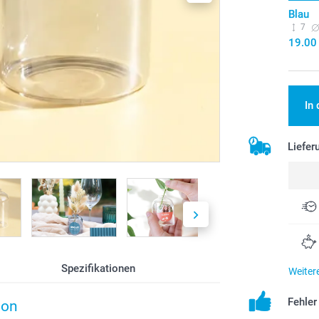
Blau
7
19.00
In
Liefer
Spezifikationen
Weiter
Fehle
ion