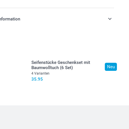
nformation
stehen sich in Schweizer Franken (CHF) inkl. MwSt. und
osten.
Seifenstücke Geschenkset mit
Neu
Baumwolltuch (6 Set)
4 Varianten
35.95