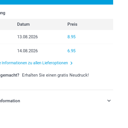
ung
Datum
Preis
13.08.2026
8.95
14.08.2026
6.95
e Informationen zu allen Lieferoptionen
r gemacht?
Erhalten Sie einen gratis Neudruck!
nformation
stehen sich in Schweizer Franken (CHF) inkl. MwSt. und
osten.