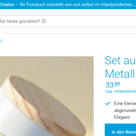
 Creator
– Ihr Fotobuch entsteht wie von selbst im Handumdrehen. Je
LL
Set a
Metall
33.
00
zzgl. Versandkoste
Eine klein
abgerundet
Eleganz
In den War