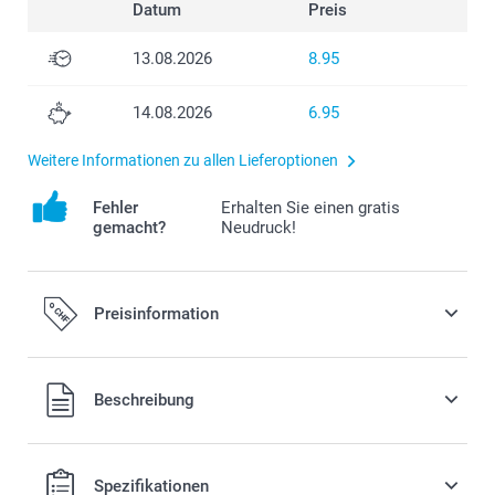
Datum
Preis
13.08.2026
8.95
14.08.2026
6.95
Weitere Informationen zu allen Lieferoptionen
Fehler
Erhalten Sie einen gratis
gemacht?
Neudruck!
Preisinformation
Beschreibung
Alle Preise verstehen sich in Schweizer Franken (CHF) inkl.
Spezifikationen
MwSt. und zzgl. Versandkosten.