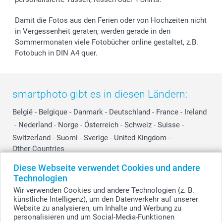
smartbonus
Damit die Fotos aus den Ferien oder von Hochzeiten nicht
in Vergessenheit geraten, werden gerade in den
Sommermonaten viele Fotobücher online gestaltet, z.B.
Fotobuch in DIN A4 quer.
smartphoto gibt es in diesen Ländern:
België
-
Belgique
-
Danmark
-
Deutschland
-
France
-
Ireland
-
Nederland
-
Norge
-
Österreich
-
Schweiz
-
Suisse
-
Switzerland
-
Suomi
-
Sverige
-
United Kingdom
-
Other Countries
Diese Webseite verwendet Cookies und andere
Technologien
Alle Preise verstehen sich in Schweizer Franken (CHF) inkl. MwSt. und zzgl.
Wir verwenden Cookies und andere Technologien (z. B.
Versandkosten.
künstliche Intelligenz), um den Datenverkehr auf unserer
Website zu analysieren, um Inhalte und Werbung zu
personalisieren und um Social-Media-Funktionen