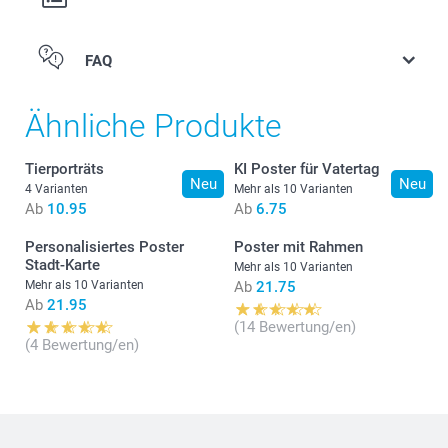
FAQ
Anzahl
Stückpreis
1 - 9
Ab
10.95
Ähnliche Produkte
10 - 19
Ab
10.45
Tierporträts
KI Poster für Vatertag
Neu
Neu
4 Varianten
Mehr als 10 Varianten
Ab
10.95
Ab
6.75
20+
Ab
9.95
Personalisiertes Poster
Poster mit Rahmen
Stadt-Karte
Mehr als 10 Varianten
Mehr als 10 Varianten
Ab
21.75
Ab
21.95
(14 Bewertung/en)
(4 Bewertung/en)