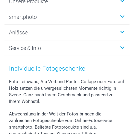
Unsere Produkte
Fotobücher
smartphoto
Fotogeschenke
Wanddekoration
Über uns
Anlässe
MyNameBook
Warum smartphoto
Foto-Grusskarten
Nachhaltigkeit
Weihnachten
Service & Info
Fotoabzüge, Fotos als Buch & Poster
Datenschutz
Neujahr
Smartphone & Tablet Cases
Cookie-Erklärung
Valentinstag
Kontakt & FAQ
Zubehör & Material
AGB
Muttertag
Preise und Versandkosten
Individuelle Fotogeschenke
Foto-Kalender & Agenden
Impressum
Vatertag
Lieferfristen
Sticker & Etiketten
Presse
Kommunion & Konfirmation
48h Lieferung
Foto-Leinwand, Alu-Verbund Poster, Collage oder Foto auf
Holz setzen die unvergesslichsten Momente richtig in
Geschenk-Gutscheine (PDF)
Partnerprogramme
Hochzeit
Zahlungsmöglichkeiten
Szene. Ganz nach Ihrem Geschmack und passend zu
Investor Relations
Geburtstag
Anmelden /Registrieren
Ihrem Wohnstil.
B2B smartbusiness
Geburt
Sitemap
Widerrufsrecht
Zu allen Anlässen
Status der Bestellung
Abwechslung in der Welt der Fotos bringen die
smartfriends
zahlreichen Fotogeschenke vom Online-Fotoservice
smartphoto. Beliebte Fotoprodukte sind u.a.
smartgarantie
personalisierte Tassen, Kissen oder T-Shirts.