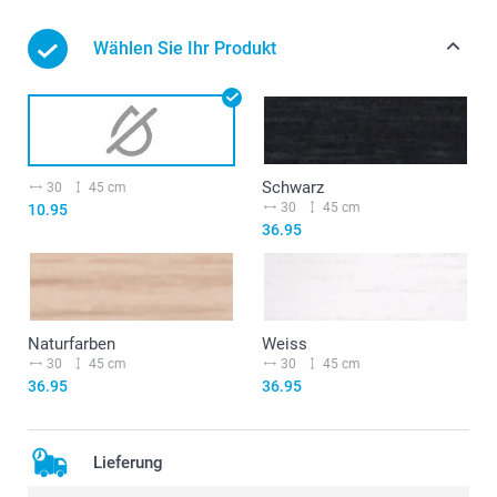
Wählen Sie Ihr Produkt
Schwarz
30
45 cm
30
45 cm
10.95
36.95
Naturfarben
Weiss
30
45 cm
30
45 cm
36.95
36.95
Lieferung