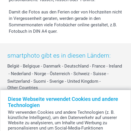
smartbonus
Damit die Fotos aus den Ferien oder von Hochzeiten nicht
in Vergessenheit geraten, werden gerade in den
Sommermonaten viele Fotobücher online gestaltet, z.B.
Fotobuch in DIN A4 quer.
smartphoto gibt es in diesen Ländern:
België
-
Belgique
-
Danmark
-
Deutschland
-
France
-
Ireland
-
Nederland
-
Norge
-
Österreich
-
Schweiz
-
Suisse
-
Switzerland
-
Suomi
-
Sverige
-
United Kingdom
-
Other Countries
Diese Webseite verwendet Cookies und andere
Technologien
Alle Preise verstehen sich in Schweizer Franken (CHF) inkl. MwSt. und zzgl.
Wir verwenden Cookies und andere Technologien (z. B.
Versandkosten.
künstliche Intelligenz), um den Datenverkehr auf unserer
Website zu analysieren, um Inhalte und Werbung zu
personalisieren und um Social-Media-Funktionen