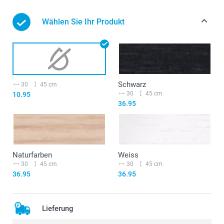
Wählen Sie Ihr Produkt
Schwarz
30
45 cm
30
45 cm
10.95
36.95
Naturfarben
Weiss
30
45 cm
30
45 cm
36.95
36.95
Lieferung