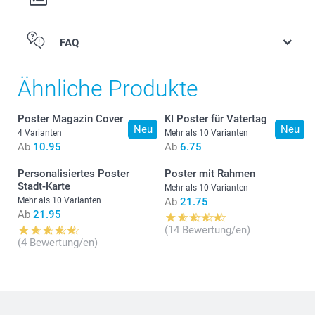
FAQ
Anzahl
Stückpreis
1 - 9
Ab
10.95
Ähnliche Produkte
10 - 19
Ab
10.45
Poster Magazin Cover
KI Poster für Vatertag
Neu
Neu
4 Varianten
Mehr als 10 Varianten
Ab
10.95
Ab
6.75
20+
Ab
9.95
Personalisiertes Poster
Poster mit Rahmen
Stadt-Karte
Mehr als 10 Varianten
Mehr als 10 Varianten
Ab
21.75
Ab
21.95
(14 Bewertung/en)
(4 Bewertung/en)