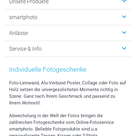
Unsere Produkte
Fotobücher
smartphoto
Fotogeschenke
Wanddekoration
Über uns
Anlässe
MyNameBook
Warum smartphoto
Foto-Grusskarten
Nachhaltigkeit
Weihnachten
Service & Info
Fotoabzüge, Fotos als Buch & Poster
Datenschutz
Neujahr
Smartphone & Tablet Cases
Cookie-Erklärung
Valentinstag
Kontakt & FAQ
Zubehör & Material
AGB
Muttertag
Preise und Versandkosten
Individuelle Fotogeschenke
Foto-Kalender & Agenden
Impressum
Vatertag
Lieferfristen
Sticker & Etiketten
Presse
Kommunion & Konfirmation
48h Lieferung
Foto-Leinwand, Alu-Verbund Poster, Collage oder Foto auf
Holz setzen die unvergesslichsten Momente richtig in
Geschenk-Gutscheine (PDF)
Partnerprogramme
Hochzeit
Zahlungsmöglichkeiten
Szene. Ganz nach Ihrem Geschmack und passend zu
Investor Relations
Geburtstag
Anmelden /Registrieren
Ihrem Wohnstil.
B2B smartbusiness
Geburt
Sitemap
Widerrufsrecht
Zu allen Anlässen
Status der Bestellung
Abwechslung in der Welt der Fotos bringen die
smartfriends
zahlreichen Fotogeschenke vom Online-Fotoservice
smartphoto. Beliebte Fotoprodukte sind u.a.
smartgarantie
personalisierte Tassen, Kissen oder T-Shirts.