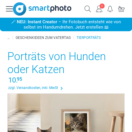
🪄
NEU: Instant Creator
– Ihr Fotobuch entsteht wie von
selbst im Handumdrehen. Jetzt erstellen 📖
GESCHENKIDEEN ZUM VATERTAG
TIERPORTRÄTS
Porträts von Hunden
oder Katzen
10.
95
zzgl. Versandkosten, inkl. MwSt