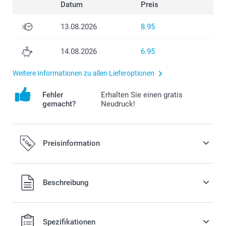
Datum
Preis
13.08.2026
8.95
14.08.2026
6.95
Weitere Informationen zu allen Lieferoptionen
Fehler
Erhalten Sie einen gratis
gemacht?
Neudruck!
Preisinformation
Beschreibung
Alle Preise verstehen sich in Schweizer Franken (CHF) inkl.
Spezifikationen
MwSt. und zzgl. Versandkosten.