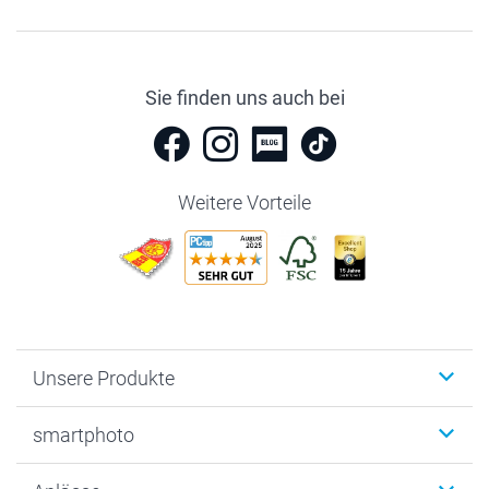
Sie finden uns auch bei
Weitere Vorteile
Unsere Produkte
Fotobücher
smartphoto
Fotogeschenke
Wanddekoration
Über uns