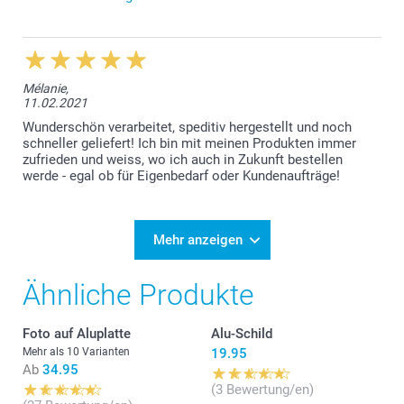
11.04.2024
Liebe Kundin, im Warenkorb wird noch bevor die
Bestellung bestätigt werden muss, die
Mélanie,
Voraussichtliche Lieferfrist angegeben. Bei Ihrer
11.02.2021
Bestellung war das der 8.4.2024. Die Lieferung
erfolgte am 9.4.2024. Einen Tag später, das tut uns
Wunderschön verarbeitet, speditiv hergestellt und noch
leid. Ihre Bestellung haben wir am 29.3.2024 erhalten,
schneller geliefert! Ich bin mit meinen Produkten immer
ein Feiertag. Unser Labor war an diesem Tag, wie
zufrieden und weiss, wo ich auch in Zukunft bestellen
auch an den Ostertagen geschlossen, aus diesem
werde - egal ob für Eigenbedarf oder Kundenaufträge!
Grund war die Zeit von der Bestellung bis zur
Lieferung leider länger. Generell ist es auch so, dass
Produktions- und Lieferfristen nicht garantiert sind.
Freundliche Grüsse smartphoto
Mehr anzeigen
Ähnliche Produkte
Foto auf Aluplatte
Alu-Schild
Mehr als 10 Varianten
19.95
Ab
34.95
(3 Bewertung/en)