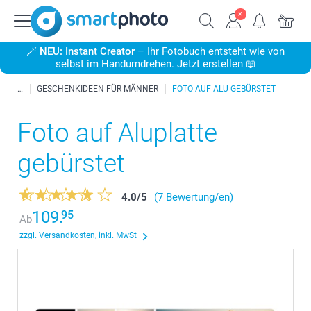
🪄
NEU: Instant Creator
– Ihr Fotobuch entsteht wie von
selbst im Handumdrehen. Jetzt erstellen 📖
GESCHENKIDEEN FÜR MÄNNER
FOTO AUF ALU GEBÜRSTET
Foto auf Aluplatte
gebürstet
4.0
/
5
(7 Bewertung/en)
109.
95
Ab
zzgl. Versandkosten, inkl. MwSt