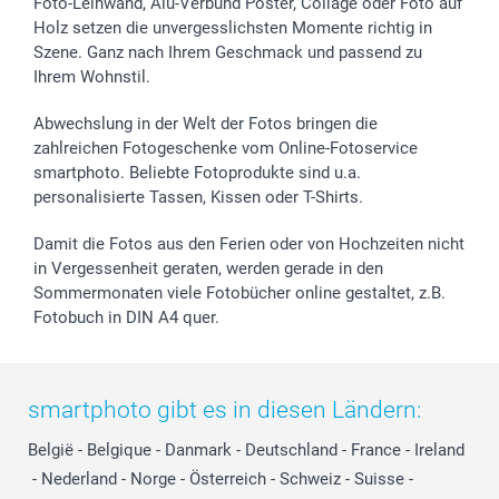
Foto-Leinwand, Alu-Verbund Poster, Collage oder Foto auf
Holz setzen die unvergesslichsten Momente richtig in
Szene. Ganz nach Ihrem Geschmack und passend zu
Ihrem Wohnstil.
Abwechslung in der Welt der Fotos bringen die
zahlreichen Fotogeschenke vom Online-Fotoservice
smartphoto. Beliebte Fotoprodukte sind u.a.
personalisierte Tassen, Kissen oder T-Shirts.
Damit die Fotos aus den Ferien oder von Hochzeiten nicht
in Vergessenheit geraten, werden gerade in den
Sommermonaten viele Fotobücher online gestaltet, z.B.
Fotobuch in DIN A4 quer.
smartphoto gibt es in diesen Ländern:
België
-
Belgique
-
Danmark
-
Deutschland
-
France
-
Ireland
-
Nederland
-
Norge
-
Österreich
-
Schweiz
-
Suisse
-