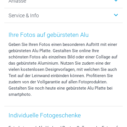
Anlässe
MyNameBook
Warum smartphoto
Foto-Grusskarten
Nachhaltigkeit
Weihnachten
Service & Info
Fotoabzüge, Fotos als Buch & Poster
Datenschutz
Neujahr
Smartphone & Tablet Cases
Cookie-Erklärung
Valentinstag
Kontakt & FAQ
Zubehör & Material
AGB
Muttertag
Preise und Versandkosten
Ihre Fotos auf gebürsteten Alu
Foto-Kalender & Agenden
Impressum
Vatertag
Lieferfristen
Geben Sie Ihren Fotos einen besonderen Auftritt mit einer
Sticker & Etiketten
Presse
Kommunion & Konfirmation
48h Lieferung
gebürsteten Alu Platte. Gestalten Sie online Ihre
Geschenk-Gutscheine (PDF)
Partnerprogramme
Hochzeit
Zahlungsmöglichkeiten
schönsten Fotos als einzelnes Bild oder einer Collage auf
Investor Relations
Geburtstag
Anmelden /Registrieren
das gebürstete Aluminium. Nutzen Sie zudem eine der
B2B smartbusiness
Geburt
Sitemap
vielen kostenlosen Designvorlagen, mit welchen Sie auch
Text auf der Leinwand einbinden können. Profitieren Sie
Widerrufsrecht
Zu allen Anlässen
Status der Bestellung
zudem von der Vollgarantie auf allen Fotoprodukten.
smartfriends
Gestalten Sie noch heute eine gebürstete Alu Platte bei
smartgarantie
smartphoto.
smartbonus
Individuelle Fotogeschenke