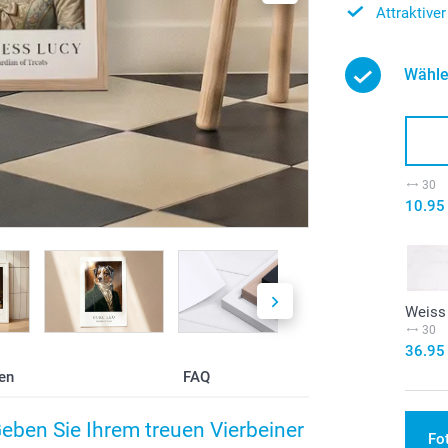
Attraktive
Wähle
30
10.95
Weiss
30
36.95
en
FAQ
 Geben Sie Ihrem treuen Vierbeiner
Fo