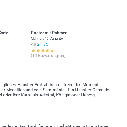
stehen sich in Schweizer Franken (CHF) inkl. MwSt. und
osten.
Karte
Poster mit Rahmen
Mehr als 10 Varianten
Stückpreis
Ab
21.75
Ab
10.95
(14 Bewertung/en)
Ab
10.45
Ab
9.95
igliches Haustier-Portrait ist der Trend des Moments.
voller Medaillen und edle Samtmäntel. Ein Haustier-Gemälde
 oder Ihre Katze als Admiral, Königin oder Herzog
 perfekte Geschenk für jeden Tierliebhaber in Ihrem Leben.