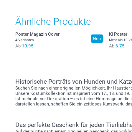
Ähnliche Produkte
Poster Magazin Cover
KI Poster
Neu
4 Varianten
Mehr als 10 V
Ab
10.95
Ab
6.75
Historische Porträts von Hunden und Kat
Suchen Sie nach einer originellen Möglichkeit, Ihr Haustie
Unsere Kostümkollektion ist inspiriert vom 17., 18. und 19
ist mehr als nur Dekoration – es ist eine Hommage an die 
darstellen lassen, schaffen Sie ein zeitloses Kunstwerk, da
Das perfekte Geschenk für jeden Tierliebh
Auf der Suche nach einem originellen Geschenk, das wirklic