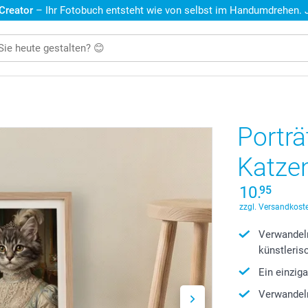
 Creator
– Ihr Fotobuch entsteht wie von selbst im Handumdrehen. Je
Portr
Katze
10.
95
zzgl. Versandkoste
Verwandeln
künstleris
Ein einzig
Verwandeln