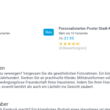
Alle Preise ver
zzgl. Versandk
Personalisiertes Poster Stadt-
Neu
arianten
Mehr als 10 Varianten
Anzahl
Ab
21.95
1 - 9
(4 Bewertung/en)
10 - 19
zen
20+
r zu verewigen? Vergessen Sie die gewöhnlichen Fotorahmen. Ein kön
. Jahrhundert. Denken Sie an prachtvolle Kleider, Militäruniformen 
bedingungslose Freundschaft Ihres Haustieres. Indem Sie Ihren Hund
s sowohl berührt als auch ein Lächeln ins Gesicht zaubert.
aber
h Eindruck macht? Ein königliches Portrait eines Haustieres ist das