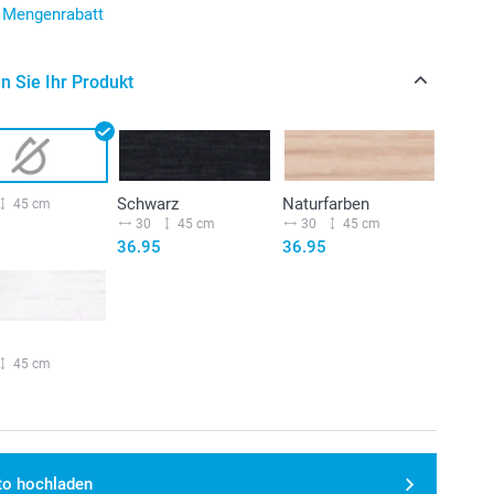
r Mengenrabatt
n Sie Ihr Produkt
Schwarz
Naturfarben
45 cm
30
45 cm
30
45 cm
36.95
36.95
45 cm
to hochladen