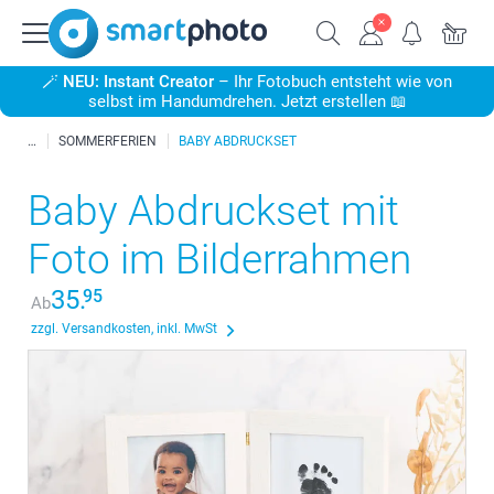
🪄
NEU: Instant Creator
– Ihr Fotobuch entsteht wie von
selbst im Handumdrehen. Jetzt erstellen 📖
SOMMERFERIEN
BABY ABDRUCKSET
Baby Abdruckset mit
Foto im Bilderrahmen
35.
95
Ab
zzgl. Versandkosten, inkl. MwSt