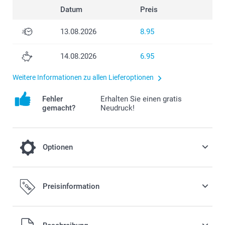
Datum
Preis
13.08.2026
8.95
14.08.2026
6.95
Weitere Informationen zu allen Lieferoptionen
Fehler
Erhalten Sie einen gratis
gemacht?
Neudruck!
Optionen
Fügen Sie Ihrer Bestellung eine Miffy
Preisinformation
Spardose hinzu
19.95/Stück
Alle Preise verstehen sich in Schweizer Franken (CHF) inkl.