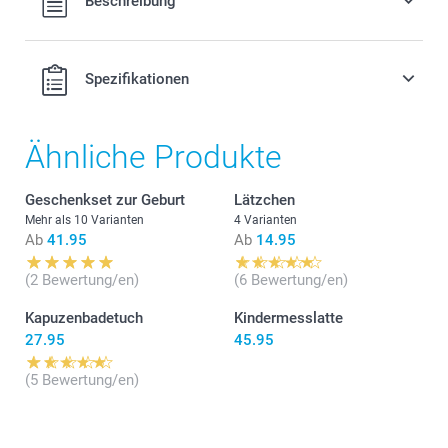
Beschreibung
MwSt. und zzgl. Versandkosten.
Erhältlich 3 verschiedenen Farben
Ideal für jedes Kinderzimmer als praktische Dekoration
Spezifikationen
Leicht zu reinigen, aus staubabweisendem, bruchfestem
PVC ohne Weichmacher
Masse: 12 cm (Höhe) x 6 cm (Durchmesser)
Ähnliche Produkte
Geschenkset zur Geburt
Lätzchen
Mehr als 10 Varianten
4 Varianten
Ab
41.95
Ab
14.95
hier
(2 Bewertung/en)
(6 Bewertung/en)
Kapuzenbadetuch
Kindermesslatte
27.95
45.95
(5 Bewertung/en)