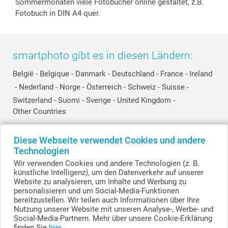
Sommermonaten viele Fotobücher online gestaltet, z.B.
Fotobuch in DIN A4 quer.
smartphoto gibt es in diesen Ländern:
België
-
Belgique
-
Danmark
-
Deutschland
-
France
-
Ireland
-
Nederland
-
Norge
-
Österreich
-
Schweiz
-
Suisse
-
Switzerland
-
Suomi
-
Sverige
-
United Kingdom
-
Other Countries
Diese Webseite verwendet Cookies und andere
Alle Preise verstehen sich in Schweizer Franken (CHF) inkl. MwSt. und zzgl.
Technologien
Versandkosten.
Wir verwenden Cookies und andere Technologien (z. B.
künstliche Intelligenz), um den Datenverkehr auf unserer
Website zu analysieren, um Inhalte und Werbung zu
personalisieren und um Social-Media-Funktionen
© smartphoto Group. Alle Rechte vorbehalten.
bereitzustellen. Wir teilen auch Informationen über Ihre
Nutzung unserer Website mit unseren Analyse-, Werbe- und
Social-Media-Partnern. Mehr über unsere Cookie-Erklärung
finden Sie
hier
.