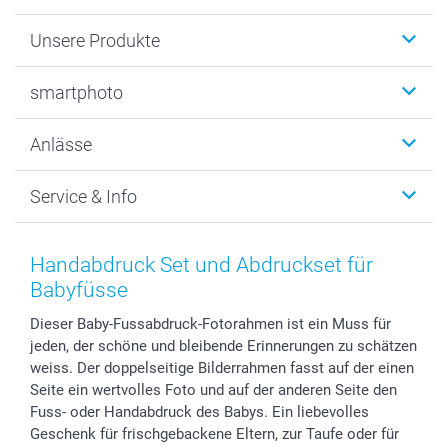
Unsere Produkte
Fotobücher
smartphoto
Fotogeschenke
Wanddekoration
Über uns
Anlässe
MyNameBook
Warum smartphoto
Foto-Grusskarten
Nachhaltigkeit
Weihnachten
Service & Info
Fotoabzüge, Fotos als Buch & Poster
Datenschutz
Neujahr
Smartphone & Tablet Cases
Cookie-Erklärung
Valentinstag
Kontakt & FAQ
Zubehör & Material
AGB
Muttertag
Preise und Versandkosten
Handabdruck Set und Abdruckset für
Foto-Kalender & Agenden
Impressum
Vatertag
Lieferfristen
Babyfüsse
Sticker & Etiketten
Presse
Kommunion & Konfirmation
48h Lieferung
Dieser Baby-Fussabdruck-Fotorahmen ist ein Muss für
Geschenk-Gutscheine (PDF)
Partnerprogramme
Hochzeit
Zahlungsmöglichkeiten
jeden, der schöne und bleibende Erinnerungen zu schätzen
Investor Relations
Geburtstag
Anmelden /Registrieren
weiss. Der doppelseitige Bilderrahmen fasst auf der einen
B2B smartbusiness
Geburt
Sitemap
Seite ein wertvolles Foto und auf der anderen Seite den
Widerrufsrecht
Zu allen Anlässen
Status der Bestellung
Fuss- oder Handabdruck des Babys. Ein liebevolles
Geschenk für frischgebackene Eltern, zur Taufe oder für
smartfriends