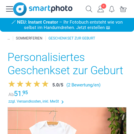
🪄
NEU: Instant Creator
– Ihr Fotobuch entsteht wie von
selbst im Handumdrehen. Jetzt erstellen 📖
SOMMERFERIEN
GESCHENKSET ZUR GEBURT
Personalisiertes
Geschenkset zur Geburt
5.0
/
5
(2 Bewertung/en)
51.
95
Ab
zzgl. Versandkosten, inkl. MwSt