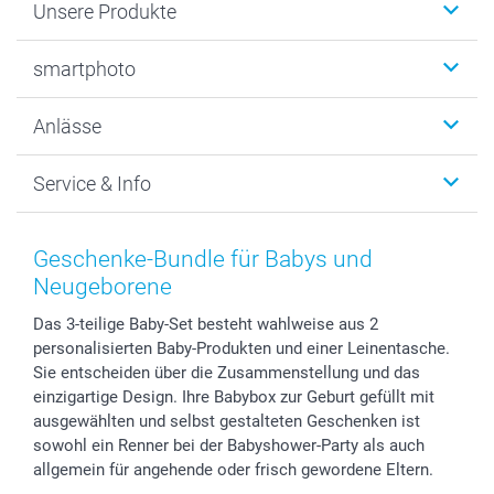
Unsere Produkte
Fotobücher
smartphoto
Fotogeschenke
Wanddekoration
Über uns
Anlässe
MyNameBook
Warum smartphoto
Foto-Grusskarten
Nachhaltigkeit
Weihnachten
Service & Info
Fotoabzüge, Fotos als Buch & Poster
Datenschutz
Neujahr
Smartphone & Tablet Cases
Cookie-Erklärung
Valentinstag
Kontakt & FAQ
Zubehör & Material
AGB
Muttertag
Preise und Versandkosten
Geschenke-Bundle für Babys und
Foto-Kalender & Agenden
Impressum
Vatertag
Lieferfristen
Neugeborene
Sticker & Etiketten
Presse
Kommunion & Konfirmation
48h Lieferung
Das 3-teilige Baby-Set besteht wahlweise aus 2
Geschenk-Gutscheine (PDF)
Partnerprogramme
Hochzeit
Zahlungsmöglichkeiten
personalisierten Baby-Produkten und einer Leinentasche.
Investor Relations
Geburtstag
Anmelden /Registrieren
Sie entscheiden über die Zusammenstellung und das
B2B smartbusiness
Geburt
Sitemap
einzigartige Design. Ihre Babybox zur Geburt gefüllt mit
Widerrufsrecht
Zu allen Anlässen
Status der Bestellung
ausgewählten und selbst gestalteten Geschenken ist
sowohl ein Renner bei der Babyshower-Party als auch
smartfriends
allgemein für angehende oder frisch gewordene Eltern.
smartgarantie