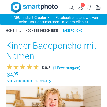
🪄
NEU: Instant Creator
– Ihr Fotobuch entsteht wie von
selbst im Handumdrehen. Jetzt erstellen 📖
HOME
HOCHZEITSGESCHENKE
BADE-PONCHO
Kinder Badeponcho mit
Namen
5.0
/
5
(1 Bewertung/en)
34.
95
zzgl. Versandkosten, inkl. MwSt