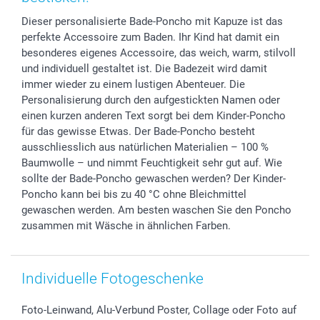
Geschenk-Gutscheine (PDF)
Partnerprogramme
Hochzeit
Zahlungsmöglichkeiten
Dieser personalisierte Bade-Poncho mit Kapuze ist das
Investor Relations
Geburtstag
Anmelden /Registrieren
perfekte Accessoire zum Baden. Ihr Kind hat damit ein
B2B smartbusiness
Geburt
Sitemap
besonderes eigenes Accessoire, das weich, warm, stilvoll
Widerrufsrecht
Zu allen Anlässen
Status der Bestellung
und individuell gestaltet ist. Die Badezeit wird damit
immer wieder zu einem lustigen Abenteuer. Die
smartfriends
Personalisierung durch den aufgestickten Namen oder
smartgarantie
einen kurzen anderen Text sorgt bei dem Kinder-Poncho
smartbonus
für das gewisse Etwas. Der Bade-Poncho besteht
ausschliesslich aus natürlichen Materialien – 100 %
Baumwolle – und nimmt Feuchtigkeit sehr gut auf. Wie
sollte der Bade-Poncho gewaschen werden? Der Kinder-
Poncho kann bei bis zu 40 °C ohne Bleichmittel
gewaschen werden. Am besten waschen Sie den Poncho
zusammen mit Wäsche in ähnlichen Farben.
Individuelle Fotogeschenke
Foto-Leinwand, Alu-Verbund Poster, Collage oder Foto auf