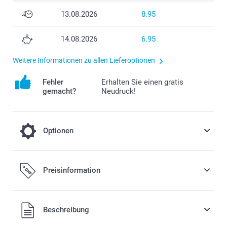
13.08.2026
8.95
14.08.2026
6.95
Weitere Informationen zu allen Lieferoptionen
Fehler
Erhalten Sie einen gratis
gemacht?
Neudruck!
Optionen
Fügen Sie Ihrer Bestellung eine Miffy
Preisinformation
Spardose hinzu
19.95/Stück
Alle Preise verstehen sich in Schweizer Franken (CHF) inkl.
Beschreibung
MwSt. und zzgl. Versandkosten.