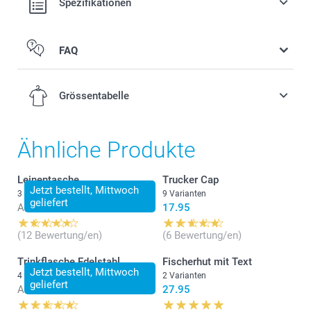
Spezifikationen
FAQ
Grössentabelle
Ähnliche Produkte
2-4 Jahre
Leinentasche
Trucker Cap
Jetzt bestellt, Mittwoch
3 Varianten
9 Varianten
geliefert
50-51 cm
Ab
16.95
17.95
4-6 Jahre
(12 Bewertung/en)
(6 Bewertung/en)
51-52 cm
Trinkflasche Edelstahl
Fischerhut mit Text
Jetzt bestellt, Mittwoch
4 Varianten
2 Varianten
geliefert
6-8 Jahre
Ab
24.95
27.95