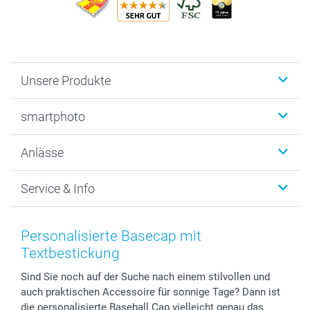
Unsere Produkte
Fotobücher
smartphoto
Fotogeschenke
Wanddekoration
Über uns
Anlässe
MyNameBook
Warum smartphoto
Foto-Grusskarten
Nachhaltigkeit
Weihnachten
Service & Info
Fotoabzüge, Fotos als Buch & Poster
Datenschutz
Neujahr
Smartphone & Tablet Cases
Cookie-Erklärung
Valentinstag
Kontakt & FAQ
Zubehör & Material
AGB
Muttertag
Preise und Versandkosten
Personalisierte Basecap mit
Foto-Kalender & Agenden
Impressum
Vatertag
Lieferfristen
Textbestickung
Sticker & Etiketten
Presse
Kommunion & Konfirmation
48h Lieferung
Sind Sie noch auf der Suche nach einem stilvollen und
Geschenk-Gutscheine (PDF)
Partnerprogramme
Hochzeit
Zahlungsmöglichkeiten
auch praktischen Accessoire für sonnige Tage? Dann ist
Investor Relations
Geburtstag
Anmelden /Registrieren
die personalisierte Baseball Cap vielleicht genau das