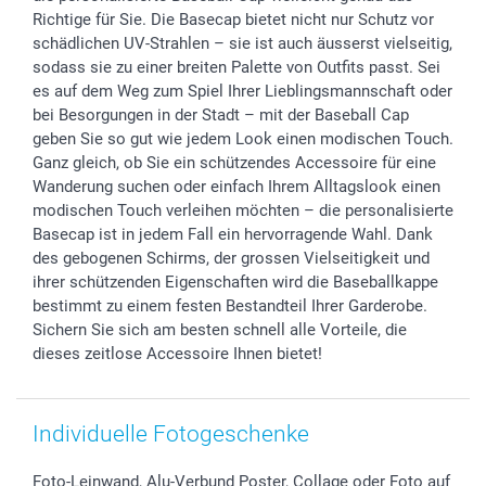
B2B smartbusiness
Geburt
Sitemap
Richtige für Sie. Die Basecap bietet nicht nur Schutz vor
Widerrufsrecht
Zu allen Anlässen
Status der Bestellung
schädlichen UV-Strahlen – sie ist auch äusserst vielseitig,
sodass sie zu einer breiten Palette von Outfits passt. Sei
smartfriends
es auf dem Weg zum Spiel Ihrer Lieblingsmannschaft oder
smartgarantie
bei Besorgungen in der Stadt – mit der Baseball Cap
smartbonus
geben Sie so gut wie jedem Look einen modischen Touch.
Ganz gleich, ob Sie ein schützendes Accessoire für eine
Wanderung suchen oder einfach Ihrem Alltagslook einen
modischen Touch verleihen möchten – die personalisierte
Basecap ist in jedem Fall ein hervorragende Wahl. Dank
des gebogenen Schirms, der grossen Vielseitigkeit und
ihrer schützenden Eigenschaften wird die Baseballkappe
bestimmt zu einem festen Bestandteil Ihrer Garderobe.
Sichern Sie sich am besten schnell alle Vorteile, die
dieses zeitlose Accessoire Ihnen bietet!
Individuelle Fotogeschenke
Foto-Leinwand, Alu-Verbund Poster, Collage oder Foto auf