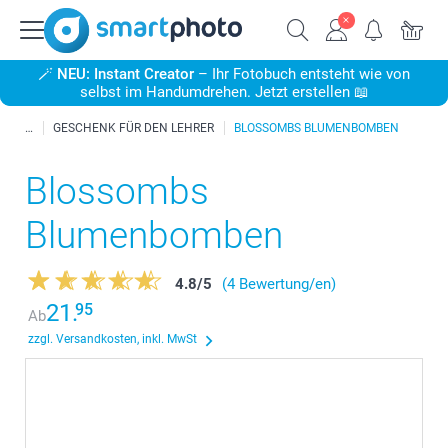
🪄
NEU: Instant Creator
– Ihr Fotobuch entsteht wie von
selbst im Handumdrehen. Jetzt erstellen 📖
GESCHENK FÜR DEN LEHRER
BLOSSOMBS BLUMENBOMBEN
Blossombs
Blumenbomben
4.8
/
5
(4 Bewertung/en)
21.
95
Ab
zzgl. Versandkosten, inkl. MwSt