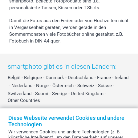
smartphoto. Beliebte Fotoprodukte sind u.a.
personalisierte Tassen, Kissen oder T-Shirts.
Damit die Fotos aus den Ferien oder von Hochzeiten nicht
in Vergessenheit geraten, werden gerade in den
Sommermonaten viele Fotobücher online gestaltet, z.B.
Fotobuch in DIN A4 quer.
smartphoto gibt es in diesen Ländern:
België
-
Belgique
-
Danmark
-
Deutschland
-
France
-
Ireland
-
Nederland
-
Norge
-
Österreich
-
Schweiz
-
Suisse
-
Switzerland
-
Suomi
-
Sverige
-
United Kingdom
-
Other Countries
Diese Webseite verwendet Cookies und andere
Alle Preise verstehen sich in Schweizer Franken (CHF) inkl. MwSt. und zzgl.
Technologien
Versandkosten.
Wir verwenden Cookies und andere Technologien (z. B.
künstliche Intelligenz), um den Datenverkehr auf unserer