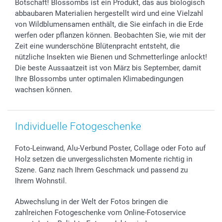
B2B smartbusiness
Geburt
Sitemap
Botschaft! Blossombs ist ein Produkt, das aus biologisch
abbaubaren Materialien hergestellt wird und eine Vielzahl
Widerrufsrecht
Zu allen Anlässen
Status der Bestellung
von Wildblumensamen enthält, die Sie einfach in die Erde
smartfriends
werfen oder pflanzen können. Beobachten Sie, wie mit der
smartgarantie
Zeit eine wunderschöne Blütenpracht entsteht, die
smartbonus
nützliche Insekten wie Bienen und Schmetterlinge anlockt!
Die beste Aussaatzeit ist von März bis September, damit
Ihre Blossombs unter optimalen Klimabedingungen
wachsen können.
Individuelle Fotogeschenke
Foto-Leinwand, Alu-Verbund Poster, Collage oder Foto auf
Holz setzen die unvergesslichsten Momente richtig in
Szene. Ganz nach Ihrem Geschmack und passend zu
Ihrem Wohnstil.
Abwechslung in der Welt der Fotos bringen die
zahlreichen Fotogeschenke vom Online-Fotoservice