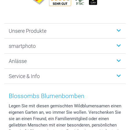
Unsere Produkte
Fotobücher
smartphoto
Fotogeschenke
Wanddekoration
Über uns
Anlässe
MyNameBook
Warum smartphoto
Foto-Grusskarten
Nachhaltigkeit
Weihnachten
Service & Info
Fotoabzüge, Fotos als Buch & Poster
Datenschutz
Neujahr
Smartphone & Tablet Cases
Cookie-Erklärung
Valentinstag
Kontakt & FAQ
Zubehör & Material
AGB
Muttertag
Preise und Versandkosten
Blossombs Blumenbomben
Foto-Kalender & Agenden
Impressum
Vatertag
Lieferfristen
Legen Sie mit diesen gemischten Wildblumensamen einen
Sticker & Etiketten
Presse
Kommunion & Konfirmation
48h Lieferung
eigenen Garten an, wo immer Sie wollen. Verschenken Sie
Geschenk-Gutscheine (PDF)
Partnerprogramme
Hochzeit
Zahlungsmöglichkeiten
sie an einen Freund, ein Familienmitglied oder einen
Investor Relations
Geburtstag
Anmelden /Registrieren
geliebten Menschen mit einer besonderen, persönlichen