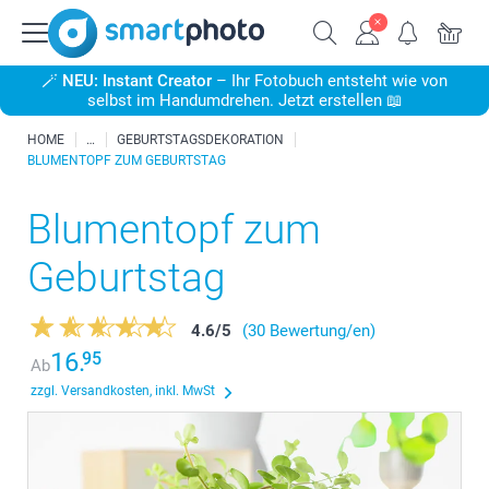
🪄
NEU: Instant Creator
– Ihr Fotobuch entsteht wie von
selbst im Handumdrehen. Jetzt erstellen 📖
HOME
GEBURTSTAGSDEKORATION
BLUMENTOPF ZUM GEBURTSTAG
Blumentopf zum
Geburtstag
4.6
/
5
(30 Bewertung/en)
16.
95
Ab
zzgl. Versandkosten, inkl. MwSt