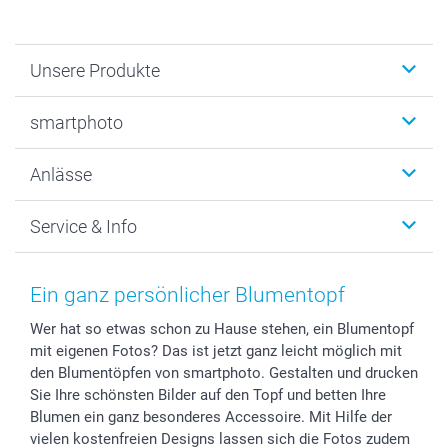
Unsere Produkte
Fotobücher
smartphoto
Fotogeschenke
Wanddekoration
Über uns
Anlässe
MyNameBook
Warum smartphoto
Foto-Grusskarten
Nachhaltigkeit
Weihnachten
Service & Info
Fotoabzüge, Fotos als Buch & Poster
Datenschutz
Neujahr
Smartphone & Tablet Cases
Cookie-Erklärung
Valentinstag
Kontakt & FAQ
Zubehör & Material
AGB
Muttertag
Preise und Versandkosten
Ein ganz persönlicher Blumentopf
Foto-Kalender & Agenden
Impressum
Vatertag
Lieferfristen
Wer hat so etwas schon zu Hause stehen, ein Blumentopf
Sticker & Etiketten
Presse
Kommunion & Konfirmation
48h Lieferung
mit eigenen Fotos? Das ist jetzt ganz leicht möglich mit
Geschenk-Gutscheine (PDF)
Partnerprogramme
Hochzeit
Zahlungsmöglichkeiten
den Blumentöpfen von smartphoto. Gestalten und drucken
Investor Relations
Geburtstag
Anmelden /Registrieren
Sie Ihre schönsten Bilder auf den Topf und betten Ihre
B2B smartbusiness
Geburt
Sitemap
Blumen ein ganz besonderes Accessoire. Mit Hilfe der
vielen kostenfreien Designs lassen sich die Fotos zudem
Widerrufsrecht
Zu allen Anlässen
Status der Bestellung