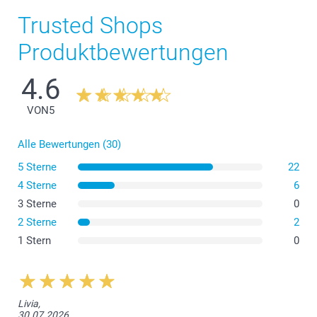
Trusted Shops
Produktbewertungen
4.6
Kleiner Blumentopf
VON
5
Alle Bewertungen (30)
5 Sterne
22
4 Sterne
6
3 Sterne
0
2 Sterne
2
Mittelgrosser Blumentopf
1 Stern
0
Livia,
30.07.2026