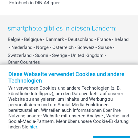
Fotobuch in DIN A4 quer.
smartphoto gibt es in diesen Ländern:
België
-
Belgique
-
Danmark
-
Deutschland
-
France
-
Ireland
-
Nederland
-
Norge
-
Österreich
-
Schweiz
-
Suisse
-
Switzerland
-
Suomi
-
Sverige
-
United Kingdom
-
Other Countries
Diese Webseite verwendet Cookies und andere
Technologien
Alle Preise verstehen sich in Schweizer Franken (CHF) inkl. MwSt. und zzgl.
Wir verwenden Cookies und andere Technologien (z. B.
Versandkosten.
künstliche Intelligenz), um den Datenverkehr auf unserer
Website zu analysieren, um Inhalte und Werbung zu
personalisieren und um Social-Media-Funktionen
bereitzustellen. Wir teilen auch Informationen über Ihre
© smartphoto Group. Alle Rechte vorbehalten.
Nutzung unserer Website mit unseren Analyse-, Werbe- und
Social-Media-Partnern. Mehr über unsere Cookie-Erklärung
finden Sie
hier
.
Kleiner Blumentopf gestalten