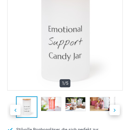
1/5
Stilvolle Bonbongläser, die sich perfekt zur