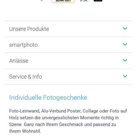
Unsere Produkte
Fotobücher
smartphoto
Fotogeschenke
Wanddekoration
Über uns
Anlässe
MyNameBook
Warum smartphoto
Foto-Grusskarten
Nachhaltigkeit
Weihnachten
Service & Info
Fotoabzüge, Fotos als Buch & Poster
Datenschutz
Neujahr
Smartphone & Tablet Cases
Cookie-Erklärung
Valentinstag
Kontakt & FAQ
Zubehör & Material
AGB
Muttertag
Preise und Versandkosten
Individuelle Fotogeschenke
Foto-Kalender & Agenden
Impressum
Vatertag
Lieferfristen
Sticker & Etiketten
Presse
Kommunion & Konfirmation
48h Lieferung
Foto-Leinwand, Alu-Verbund Poster, Collage oder Foto auf
Holz setzen die unvergesslichsten Momente richtig in
Geschenk-Gutscheine (PDF)
Partnerprogramme
Hochzeit
Zahlungsmöglichkeiten
Szene. Ganz nach Ihrem Geschmack und passend zu
Investor Relations
Geburtstag
Anmelden /Registrieren
Ihrem Wohnstil.
B2B smartbusiness
Geburt
Sitemap