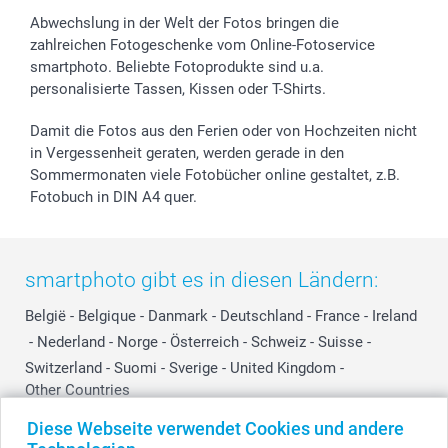
Widerrufsrecht
Zu allen Anlässen
Status der Bestellung
Abwechslung in der Welt der Fotos bringen die
smartfriends
zahlreichen Fotogeschenke vom Online-Fotoservice
smartphoto. Beliebte Fotoprodukte sind u.a.
smartgarantie
personalisierte Tassen, Kissen oder T-Shirts.
smartbonus
Damit die Fotos aus den Ferien oder von Hochzeiten nicht
in Vergessenheit geraten, werden gerade in den
Sommermonaten viele Fotobücher online gestaltet, z.B.
Fotobuch in DIN A4 quer.
smartphoto gibt es in diesen Ländern:
België
-
Belgique
-
Danmark
-
Deutschland
-
France
-
Ireland
-
Nederland
-
Norge
-
Österreich
-
Schweiz
-
Suisse
-
Switzerland
-
Suomi
-
Sverige
-
United Kingdom
-
Other Countries
Diese Webseite verwendet Cookies und andere