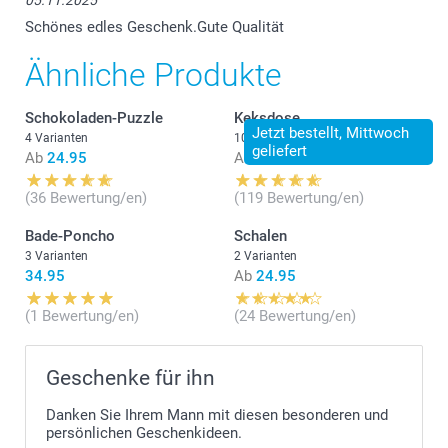
05.11.2025
Schönes edles Geschenk.Gute Qualität
Ähnliche Produkte
Schokoladen-Puzzle
Keksdose
Jetzt bestellt, Mittwoch
4 Varianten
10 Varianten
geliefert
Ab
24.95
Ab
24.95
(36 Bewertung/en)
(119 Bewertung/en)
Bade-Poncho
Schalen
3 Varianten
2 Varianten
34.95
Ab
24.95
(1 Bewertung/en)
(24 Bewertung/en)
Geschenke für ihn
Danken Sie Ihrem Mann mit diesen besonderen und
persönlichen Geschenkideen.