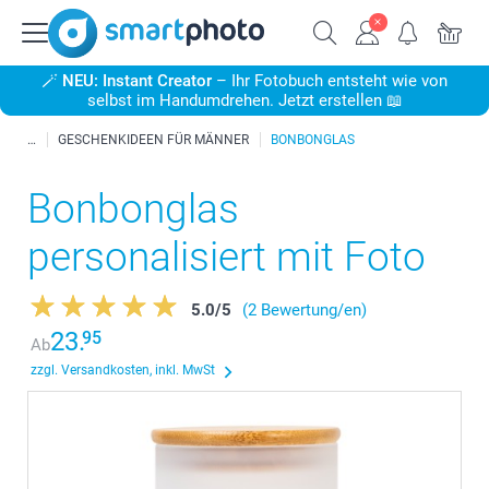
🪄
NEU: Instant Creator
– Ihr Fotobuch entsteht wie von
selbst im Handumdrehen. Jetzt erstellen 📖
GESCHENKIDEEN FÜR MÄNNER
BONBONGLAS
Bonbonglas
personalisiert mit Foto
5.0
/
5
(2 Bewertung/en)
23.
95
Ab
zzgl. Versandkosten, inkl. MwSt