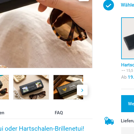
Wähle
Harts
15,5
Ab
19
We
en
FAQ
Liefer
ui oder Hartschalen-Brillenetui!