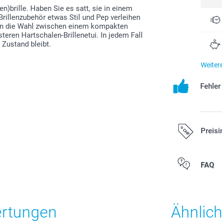
en)brille. Haben Sie es satt, sie in einem
rillenzubehör etwas Stil und Pep verleihen
aben die Wahl zwischen einem kompakten
steren Hartschalen-Brillenetui. In jedem Fall
m Zustand bleibt.
Weiter
Fehle
Preisi
Alle Preise ver
FAQ
zzgl. Versandk
ertungen
Ähnlic