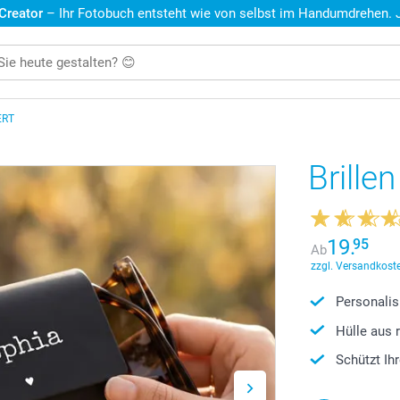
 Creator
– Ihr Fotobuch entsteht wie von selbst im Handumdrehen. Je
ERT
Brille
19.
95
Ab
zzgl. Versandkoste
Personalis
Hülle aus 
Schützt Ih