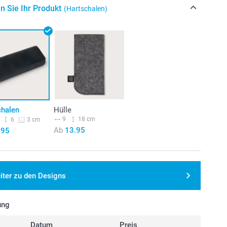
n Sie Ihr Produkt
(Hartschalen)
chalen
Hülle
9
18 cm
6
3 cm
Ab
13.95
.95
iter zu den Designs
ung
Datum
Preis