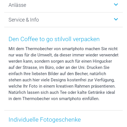
Anlässe
MyNameBook
Warum smartphoto
Foto-Grusskarten
Nachhaltigkeit
Weihnachten
Service & Info
Fotoabzüge, Fotos als Buch & Poster
Datenschutz
Neujahr
Smartphone & Tablet Cases
Cookie-Erklärung
Valentinstag
Kontakt & FAQ
Zubehör & Material
AGB
Muttertag
Preise und Versandkosten
Den Coffee to go stilvoll verpacken
Foto-Kalender & Agenden
Impressum
Vatertag
Lieferfristen
Mit dem Thermobecher von smartphoto machen Sie nicht
Sticker & Etiketten
Presse
Kommunion & Konfirmation
48h Lieferung
nur was für die Umwelt, da dieser immer wieder verwendet
Geschenk-Gutscheine (PDF)
Partnerprogramme
Hochzeit
Zahlungsmöglichkeiten
werden kann, sondern sorgen auch für einen Hingucker
Investor Relations
Geburtstag
Anmelden /Registrieren
auf der Strasse, im Büro, oder an der Uni. Drucken Sie
B2B smartbusiness
Geburt
Sitemap
einfach Ihre liebsten Bilder auf den Becher, natürlich
stehen auch hier viele Designs kostenfrei zur Verfügung,
Widerrufsrecht
Zu allen Anlässen
Status der Bestellung
welche Ihr Foto in einem kreativen Rahmen präsentieren.
smartfriends
Natürlich lassen sich auch Tee oder kalte Getränke ideal
smartgarantie
in dem Thermobecher von smartphoto einfüllen.
smartbonus
Individuelle Fotogeschenke