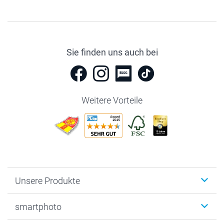
Sie finden uns auch bei
Weitere Vorteile
Unsere Produkte
Fotobücher
smartphoto
Fotogeschenke
Wanddekoration
Über uns