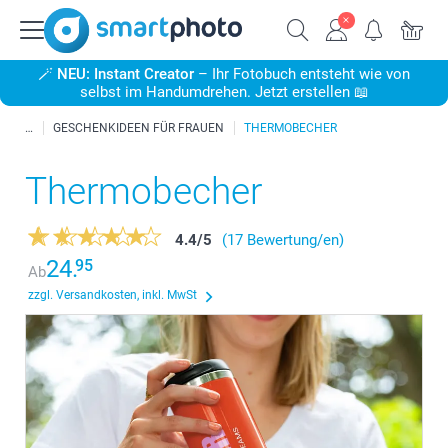
🪄
NEU: Instant Creator
– Ihr Fotobuch entsteht wie von
selbst im Handumdrehen. Jetzt erstellen 📖
GESCHENKIDEEN FÜR FRAUEN
THERMOBECHER
Thermobecher
4.4
/
5
(17 Bewertung/en)
24.
95
Ab
zzgl. Versandkosten, inkl. MwSt