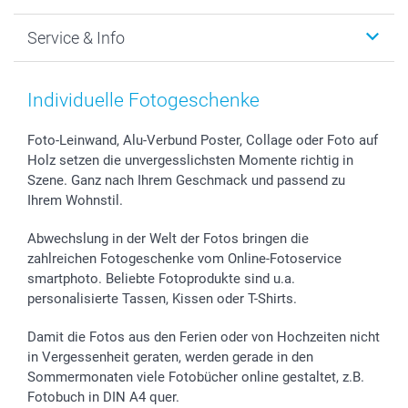
Foto-Grusskarten
Nachhaltigkeit
Weihnachten
Service & Info
Fotoabzüge, Fotos als Buch & Poster
Datenschutz
Neujahr
Smartphone & Tablet Cases
Cookie-Erklärung
Valentinstag
Kontakt & FAQ
Zubehör & Material
AGB
Muttertag
Preise und Versandkosten
Individuelle Fotogeschenke
Foto-Kalender & Agenden
Impressum
Vatertag
Lieferfristen
Sticker & Etiketten
Presse
Kommunion & Konfirmation
48h Lieferung
Foto-Leinwand, Alu-Verbund Poster, Collage oder Foto auf
Holz setzen die unvergesslichsten Momente richtig in
Geschenk-Gutscheine (PDF)
Partnerprogramme
Hochzeit
Zahlungsmöglichkeiten
Szene. Ganz nach Ihrem Geschmack und passend zu
Investor Relations
Geburtstag
Anmelden /Registrieren
Ihrem Wohnstil.
B2B smartbusiness
Geburt
Sitemap
Widerrufsrecht
Zu allen Anlässen
Status der Bestellung
Abwechslung in der Welt der Fotos bringen die
smartfriends
zahlreichen Fotogeschenke vom Online-Fotoservice
smartphoto. Beliebte Fotoprodukte sind u.a.
smartgarantie
personalisierte Tassen, Kissen oder T-Shirts.
smartbonus
Damit die Fotos aus den Ferien oder von Hochzeiten nicht
in Vergessenheit geraten, werden gerade in den
Sommermonaten viele Fotobücher online gestaltet, z.B.
Fotobuch in DIN A4 quer.