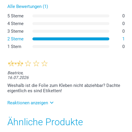
Alle Bewertungen (1)
5 Sterne
0
4 Sterne
0
3 Sterne
0
2 Sterne
1
1 Stern
0
Beatrice,
16.07.2026
Weshalb ist die Folie zum Kleben nicht abziehbar? Dachte
eigentlich es sind Etiketten!
Reaktionen anzeigen
21.07.2026
Ähnliche Produkte
Guten Tag, es tut uns leid, dass es hier zu einer
Verwirrung gekommen ist. In der