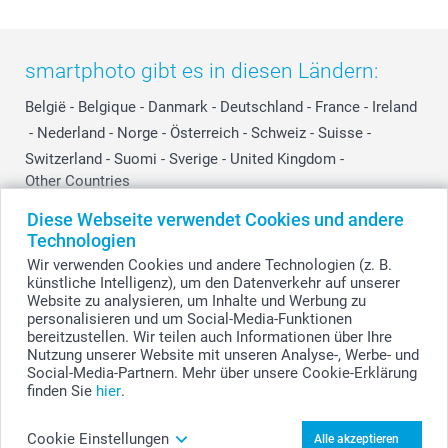
smartphoto gibt es in diesen Ländern:
België
-
Belgique
-
Danmark
-
Deutschland
-
France
-
Ireland
-
Nederland
-
Norge
-
Österreich
-
Schweiz
-
Suisse
-
Switzerland
-
Suomi
-
Sverige
-
United Kingdom
-
Other Countries
Diese Webseite verwendet Cookies und andere
Technologien
Alle Preise verstehen sich in Schweizer Franken (CHF) inkl. MwSt. und zzgl.
Wir verwenden Cookies und andere Technologien (z. B.
Versandkosten.
künstliche Intelligenz), um den Datenverkehr auf unserer
Website zu analysieren, um Inhalte und Werbung zu
personalisieren und um Social-Media-Funktionen
bereitzustellen. Wir teilen auch Informationen über Ihre
© smartphoto Group. Alle Rechte vorbehalten.
Nutzung unserer Website mit unseren Analyse-, Werbe- und
Social-Media-Partnern. Mehr über unsere Cookie-Erklärung
finden Sie
hier
.
Etiketten für Chipsdosen - 12 Stk. gestalten
Cookie Einstellungen
Alle akzeptieren