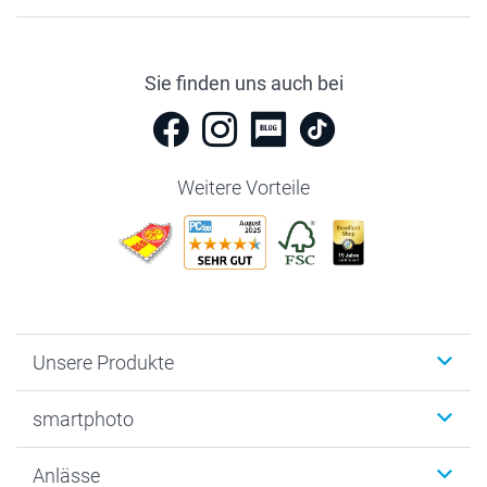
Sie finden uns auch bei
Weitere Vorteile
Unsere Produkte
Fotobücher
smartphoto
Fotogeschenke
Wanddekoration
Über uns
Anlässe
MyNameBook
Warum smartphoto