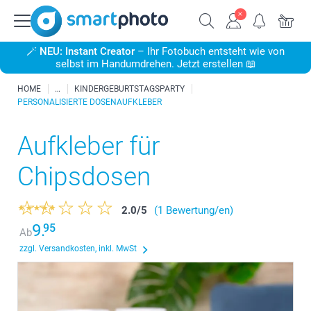
🪄
NEU: Instant Creator
– Ihr Fotobuch entsteht wie von
selbst im Handumdrehen. Jetzt erstellen 📖
HOME
KINDERGEBURTSTAGSPARTY
PERSONALISIERTE DOSENAUFKLEBER
Aufkleber für
Chipsdosen
2.0
/
5
(1 Bewertung/en)
9.
95
Ab
zzgl. Versandkosten, inkl. MwSt