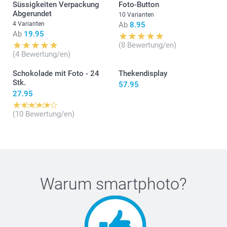
Produktbeschreibung schreiben wir, dass es sich um
Süssigkeiten Verpackung
Foto-Button
ein Produkt handelt, bei dem eine kleine Montage
Abgerundet
10 Varianten
nötig ist. Die Papierbanderole ist nicht selbstklebend
4 Varianten
Ab
8.95
und muss selbst angeklebt werden. Freundliche
Ab
19.95
Grüsse, smartphoto AG
(8 Bewertung/en)
(4 Bewertung/en)
Schokolade mit Foto - 24
Thekendisplay
Stk.
57.95
27.95
(10 Bewertung/en)
Warum
smartphoto
?