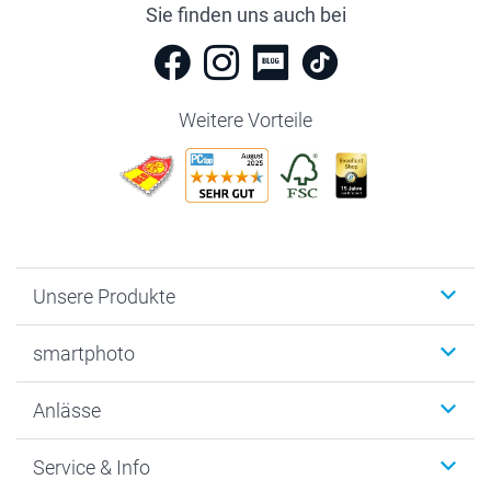
Sie finden uns auch bei
Weitere Vorteile
Unsere Produkte
Fotobücher
smartphoto
Fotogeschenke
Wanddekoration
Über uns
Anlässe
MyNameBook
Warum smartphoto
Foto-Grusskarten
Nachhaltigkeit
Weihnachten
Service & Info
Fotoabzüge, Fotos als Buch & Poster
Datenschutz
Neujahr