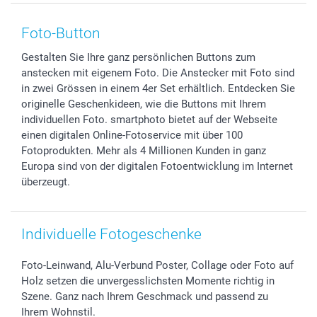
Smartphone & Tablet Cases
Cookie-Erklärung
Valentinstag
Kontakt & FAQ
Zubehör & Material
AGB
Muttertag
Preise und Versandkosten
Foto-Button
Foto-Kalender & Agenden
Impressum
Vatertag
Lieferfristen
Gestalten Sie Ihre ganz persönlichen Buttons zum
Sticker & Etiketten
Presse
Kommunion & Konfirmation
48h Lieferung
anstecken mit eigenem Foto. Die Anstecker mit Foto sind
Geschenk-Gutscheine (PDF)
Partnerprogramme
Hochzeit
Zahlungsmöglichkeiten
in zwei Grössen in einem 4er Set erhältlich. Entdecken Sie
Investor Relations
Geburtstag
Anmelden /Registrieren
originelle Geschenkideen, wie die Buttons mit Ihrem
B2B smartbusiness
Geburt
Sitemap
individuellen Foto. smartphoto bietet auf der Webseite
einen digitalen Online-Fotoservice mit über 100
Widerrufsrecht
Zu allen Anlässen
Status der Bestellung
Fotoprodukten. Mehr als 4 Millionen Kunden in ganz
smartfriends
Europa sind von der digitalen Fotoentwicklung im Internet
smartgarantie
überzeugt.
smartbonus
Individuelle Fotogeschenke
Foto-Leinwand, Alu-Verbund Poster, Collage oder Foto auf
Holz setzen die unvergesslichsten Momente richtig in
Szene. Ganz nach Ihrem Geschmack und passend zu
Ihrem Wohnstil.