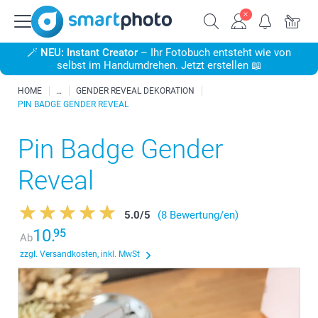
🪄
NEU: Instant Creator
– Ihr Fotobuch entsteht wie von
selbst im Handumdrehen. Jetzt erstellen 📖
HOME
GENDER REVEAL DEKORATION
PIN BADGE GENDER REVEAL
Pin Badge Gender
Reveal
5.0
/
5
(8 Bewertung/en)
10.
95
Ab
zzgl. Versandkosten, inkl. MwSt