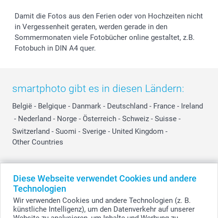
Damit die Fotos aus den Ferien oder von Hochzeiten nicht
in Vergessenheit geraten, werden gerade in den
Sommermonaten viele Fotobücher online gestaltet, z.B.
Fotobuch in DIN A4 quer.
smartphoto gibt es in diesen Ländern:
België
-
Belgique
-
Danmark
-
Deutschland
-
France
-
Ireland
-
Nederland
-
Norge
-
Österreich
-
Schweiz
-
Suisse
-
Switzerland
-
Suomi
-
Sverige
-
United Kingdom
-
Other Countries
Alle Preise verstehen sich in Schweizer Franken (CHF) inkl. MwSt. und zzgl.
Diese Webseite verwendet Cookies und andere
Versandkosten.
Technologien
Wir verwenden Cookies und andere Technologien (z. B.
künstliche Intelligenz), um den Datenverkehr auf unserer