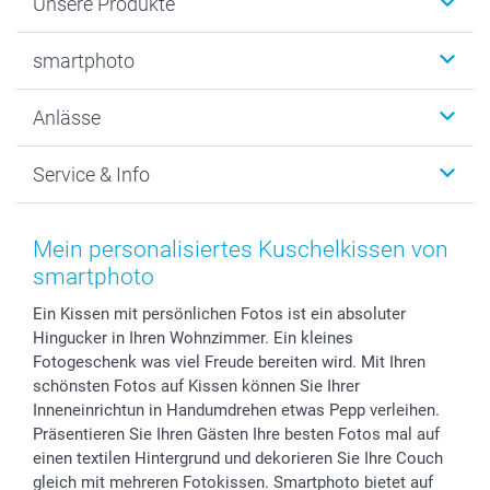
Unsere Produkte
Fotobücher
smartphoto
Fotogeschenke
Wanddekoration
Über uns
Anlässe
MyNameBook
Warum smartphoto
Foto-Grusskarten
Nachhaltigkeit
Weihnachten
Service & Info
Fotoabzüge, Fotos als Buch & Poster
Datenschutz
Neujahr
Smartphone & Tablet Cases
Cookie-Erklärung
Valentinstag
Kontakt & FAQ
Zubehör & Material
AGB
Muttertag
Preise und Versandkosten
Mein personalisiertes Kuschelkissen von
Foto-Kalender & Agenden
Impressum
Vatertag
Lieferfristen
smartphoto
Sticker & Etiketten
Presse
Kommunion & Konfirmation
48h Lieferung
Ein Kissen mit persönlichen Fotos ist ein absoluter
Geschenk-Gutscheine (PDF)
Partnerprogramme
Hochzeit
Zahlungsmöglichkeiten
Hingucker in Ihren Wohnzimmer. Ein kleines
Investor Relations
Geburtstag
Anmelden /Registrieren
Fotogeschenk was viel Freude bereiten wird. Mit Ihren
B2B smartbusiness
Geburt
Sitemap
schönsten Fotos auf Kissen können Sie Ihrer
Widerrufsrecht
Zu allen Anlässen
Status der Bestellung
Inneneinrichtun in Handumdrehen etwas Pepp verleihen.
Präsentieren Sie Ihren Gästen Ihre besten Fotos mal auf
smartfriends
einen textilen Hintergrund und dekorieren Sie Ihre Couch
smartgarantie
gleich mit mehreren Fotokissen. Smartphoto bietet auf