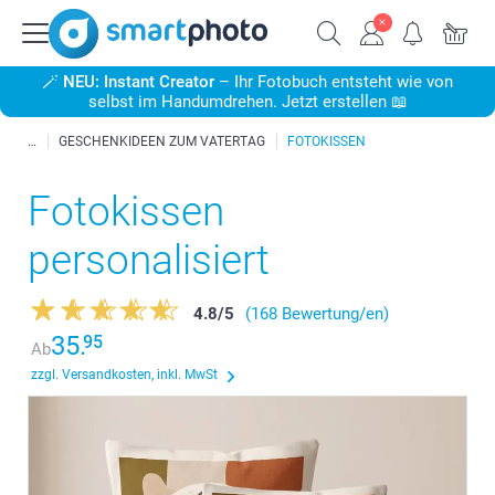
🪄
NEU: Instant Creator
– Ihr Fotobuch entsteht wie von
selbst im Handumdrehen. Jetzt erstellen 📖
GESCHENKIDEEN ZUM VATERTAG
FOTOKISSEN
Fotokissen
personalisiert
4.8
/
5
(168 Bewertung/en)
35.
95
Ab
zzgl. Versandkosten, inkl. MwSt