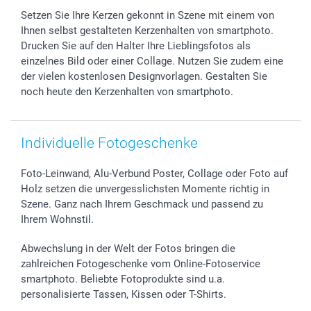
Foto-Kalender & Agenden
Impressum
Vatertag
Lieferfristen
Setzen Sie Ihre Kerzen gekonnt in Szene mit einem von
Sticker & Etiketten
Presse
Kommunion & Konfirmation
48h Lieferung
Ihnen selbst gestalteten Kerzenhalten von smartphoto.
Geschenk-Gutscheine (PDF)
Partnerprogramme
Hochzeit
Zahlungsmöglichkeiten
Drucken Sie auf den Halter Ihre Lieblingsfotos als
Investor Relations
Geburtstag
Anmelden /Registrieren
einzelnes Bild oder einer Collage. Nutzen Sie zudem eine
B2B smartbusiness
Geburt
Sitemap
der vielen kostenlosen Designvorlagen. Gestalten Sie
noch heute den Kerzenhalten von smartphoto.
Widerrufsrecht
Zu allen Anlässen
Status der Bestellung
smartfriends
smartgarantie
Individuelle Fotogeschenke
smartbonus
Foto-Leinwand, Alu-Verbund Poster, Collage oder Foto auf
Holz setzen die unvergesslichsten Momente richtig in
Szene. Ganz nach Ihrem Geschmack und passend zu
Ihrem Wohnstil.
Abwechslung in der Welt der Fotos bringen die
zahlreichen Fotogeschenke vom Online-Fotoservice
smartphoto. Beliebte Fotoprodukte sind u.a.
personalisierte Tassen, Kissen oder T-Shirts.