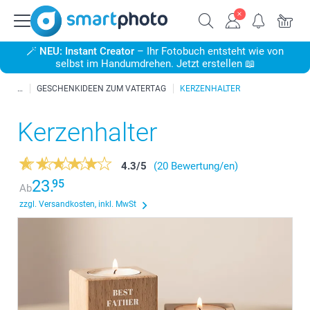
🪄
NEU: Instant Creator
– Ihr Fotobuch entsteht wie von
selbst im Handumdrehen. Jetzt erstellen 📖
GESCHENKIDEEN ZUM VATERTAG
KERZENHALTER
Kerzenhalter
4.3
/
5
(20 Bewertung/en)
23.
95
Ab
zzgl. Versandkosten, inkl. MwSt