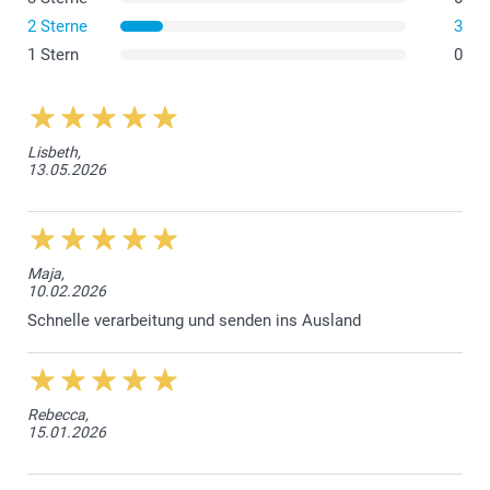
2 Sterne
3
1 Stern
0
Lisbeth,
13.05.2026
Maja,
10.02.2026
Schnelle verarbeitung und senden ins Ausland
Mattiertes, durchscheinendes Glas (Klein & Gross)
Bambusdeckel (Gross)
Gummiband für einen luftdichten Verschluss (Gross)
Rebecca,
15.01.2026