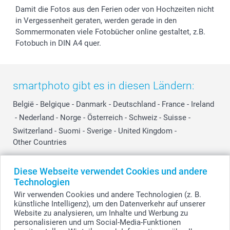
Damit die Fotos aus den Ferien oder von Hochzeiten nicht
in Vergessenheit geraten, werden gerade in den
Sommermonaten viele Fotobücher online gestaltet, z.B.
Fotobuch in DIN A4 quer.
smartphoto gibt es in diesen Ländern:
België
-
Belgique
-
Danmark
-
Deutschland
-
France
-
Ireland
-
Nederland
-
Norge
-
Österreich
-
Schweiz
-
Suisse
-
Switzerland
-
Suomi
-
Sverige
-
United Kingdom
-
Other Countries
Diese Webseite verwendet Cookies und andere
Alle Preise verstehen sich in Schweizer Franken (CHF) inkl. MwSt. und zzgl.
Technologien
Versandkosten.
Wir verwenden Cookies und andere Technologien (z. B.
künstliche Intelligenz), um den Datenverkehr auf unserer
Website zu analysieren, um Inhalte und Werbung zu
personalisieren und um Social-Media-Funktionen
© smartphoto Group. Alle Rechte vorbehalten.