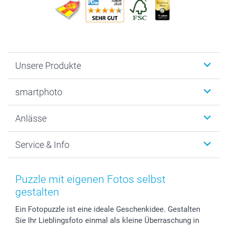
Unsere Produkte
Fotobücher
smartphoto
Fotogeschenke
Wanddekoration
Über uns
Anlässe
MyNameBook
Warum smartphoto
Foto-Grusskarten
Nachhaltigkeit
Weihnachten
Service & Info
Fotoabzüge, Fotos als Buch & Poster
Datenschutz
Neujahr
Smartphone & Tablet Cases
Cookie-Erklärung
Valentinstag
Kontakt & FAQ
Zubehör & Material
AGB
Muttertag
Preise und Versandkosten
Puzzle mit eigenen Fotos selbst
Foto-Kalender & Agenden
Impressum
Vatertag
Lieferfristen
gestalten
Sticker & Etiketten
Presse
Kommunion & Konfirmation
48h Lieferung
Ein Fotopuzzle ist eine ideale Geschenkidee. Gestalten
Geschenk-Gutscheine (PDF)
Partnerprogramme
Hochzeit
Zahlungsmöglichkeiten
Sie Ihr Lieblingsfoto einmal als kleine Überraschung in