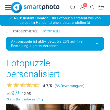
🪄
NEU: Instant Creator
– Ihr Fotobuch entsteht wie von
selbst im Handumdrehen. Jetzt erstellen 📖
FOTOGESCHENKE
FOTOPUZZLE
Aktionscode ist aktiv. Jetzt bis 25% auf Ihre
Bestellung + gratis Versand*
Fotopuzzle
personalisiert
4.7
/
5
(86 Bewertung/en)
9.
71
Ab
12.95
Gratis Standardversand*