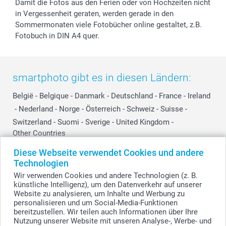
Damit die Fotos aus den Ferien oder von Hochzeiten nicht
in Vergessenheit geraten, werden gerade in den
Sommermonaten viele Fotobücher online gestaltet, z.B.
Fotobuch in DIN A4 quer.
smartphoto gibt es in diesen Ländern:
België
-
Belgique
-
Danmark
-
Deutschland
-
France
-
Ireland
-
Nederland
-
Norge
-
Österreich
-
Schweiz
-
Suisse
-
Switzerland
-
Suomi
-
Sverige
-
United Kingdom
-
Other Countries
Diese Webseite verwendet Cookies und andere
Technologien
Alle Preise verstehen sich in Schweizer Franken (CHF) inkl. MwSt. und zzgl.
Wir verwenden Cookies und andere Technologien (z. B.
Versandkosten.
künstliche Intelligenz), um den Datenverkehr auf unserer
Website zu analysieren, um Inhalte und Werbung zu
personalisieren und um Social-Media-Funktionen
bereitzustellen. Wir teilen auch Informationen über Ihre
© smartphoto Group. Alle Rechte vorbehalten.
Nutzung unserer Website mit unseren Analyse-, Werbe- und