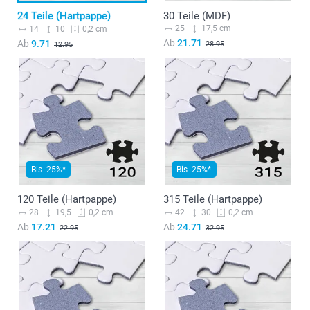
24 Teile (Hartpappe)
30 Teile (MDF)
25
17,5 cm
14
10
0,2 cm
Ab
21.71
Ab
9.71
28.95
12.95
Bis -25%*
Bis -25%*
120 Teile (Hartpappe)
315 Teile (Hartpappe)
28
19,5
42
30
0,2 cm
0,2 cm
Ab
17.21
Ab
24.71
22.95
32.95