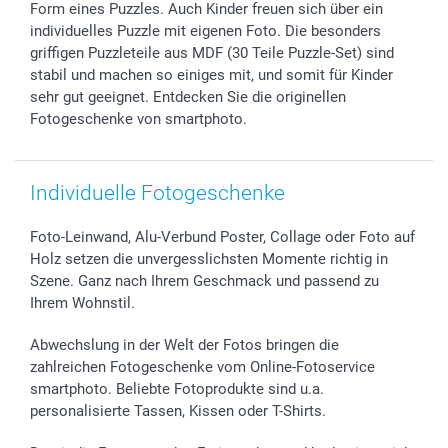
Investor Relations
Geburtstag
Anmelden /Registrieren
Form eines Puzzles. Auch Kinder freuen sich über ein
B2B smartbusiness
Geburt
Sitemap
individuelles Puzzle mit eigenen Foto. Die besonders
Widerrufsrecht
Zu allen Anlässen
Status der Bestellung
griffigen Puzzleteile aus MDF (30 Teile Puzzle-Set) sind
stabil und machen so einiges mit, und somit für Kinder
smartfriends
sehr gut geeignet. Entdecken Sie die originellen
smartgarantie
Fotogeschenke von smartphoto.
smartbonus
Individuelle Fotogeschenke
Foto-Leinwand, Alu-Verbund Poster, Collage oder Foto auf
Holz setzen die unvergesslichsten Momente richtig in
Szene. Ganz nach Ihrem Geschmack und passend zu
Ihrem Wohnstil.
Abwechslung in der Welt der Fotos bringen die
zahlreichen Fotogeschenke vom Online-Fotoservice
smartphoto. Beliebte Fotoprodukte sind u.a.
personalisierte Tassen, Kissen oder T-Shirts.