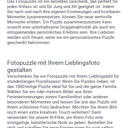
Das Fotopuzzle ist ein beliebtes Geschenk, das perfekt für
jeden Anlass ist und für Jung und Alt geeignet ist. Indem
Sie nach und nach Ihre eigenen Erinnerungen und kostbaren
Momente zusammensetzen, können Sie neue wertvolle
Momente erleben. Ein Puzzle zusammenzusetzen kann
sowohl eine unterhaltsame Gruppenaktivität als auch ein
entspannendes persönliches Erlebnis sein. Ihre Liebsten
werden sich freuen, wenn sie ein personalisiertes Puzzle
geschenkt bekommen.
Fotopuzzle mit Ihrem Lieblingsfoto
gestalten
Verschenken Sie ein Fotopuzzle mit Ihrem Lieblingsbild für
stundenlangen Puzzelspass! Wenn Sie Puzzles lieben, ist
das 1000-teilige Puzzle ideal für Sie und die ganze Familie.
Wählen Sie ein oder mehrere Bilder aus Ihren
Ferienerinnerungen, einem Familienfest oder anderen
besonderen Momenten und lassen Sie uns das Puzzle mit
Ihrem schönsten Foto bedrucken. Möchten Sie Ihrem Bild
noch einen extra kreativen Touch verleihen? Dann
verwenden Sie unsere KI-Filter, um Ihrem Foto eine
einzigartige, künstlerische Note zu geben. Bestellen Sie
jetzt und schaffen Sie neue Erinnerungen für sich selbst