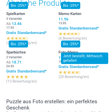
Ähnliche Produkte
Bis -25%*
Bis -25%*
Spielkarten
Memo-Karten
3 Varianten
11.96
Ab
13.46
15.95
17.95
Gratis Standardversand*
Gratis Standardversand*
(6 Bewertung/en)
(20 Bewertung/en)
Bis -25%*
Bis -25%*
Sparbüchse
Foto-Memo
Jetzt bestellt, Mittwoch
2 Varianten
14.96
geliefert
Ab
18.71
19.95
24.95
Gratis Standardversand*
Gratis Standardversand*
(20 Bewertung/en)
(13 Bewertung/en)
Puzzle aus Foto erstellen: ein perfektes
Geschenk