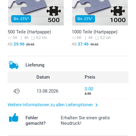
Bis -25%*
Bis -25%*
500 Teile (Hartpappe)
1000 Teile (Hartpappe)
54
40
68
44
0,2 cm
0,2 cm
Ab
29.96
Ab
37.46
39.95
49.95
Lieferung
Datum
Preis
0.00
13.08.2026
6.95
Weitere Informationen zu allen Lieferoptionen
Fehler
Erhalten Sie einen gratis
gemacht?
Neudruck!