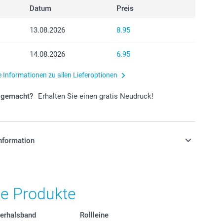
Datum
Preis
13.08.2026
8.95
14.08.2026
6.95
e Informationen zu allen Lieferoptionen
r gemacht?
Erhalten Sie einen gratis Neudruck!
nformation
stehen sich in Schweizer Franken (CHF) inkl. MwSt. und
osten.
he Produkte
ierhalsband
Rollleine