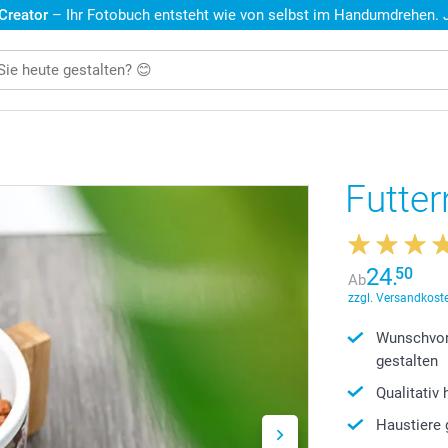
 Creator
– Ihr Fotobuch entsteht wie von selbst im Handumdrehen. Je
Futter
24.
50
Ab
zzgl. Versandkoste
Wunschvor
gestalten
Qualitativ
Haustiere 