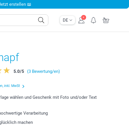
tzt erstellen 📖
DE
napf
5.0
/
5
(3 Bewertung/en)
n, inkl. MwSt
lage wählen und Geschenk mit Foto und/oder Text
 hochwertige Verarbeitung
glücklich machen