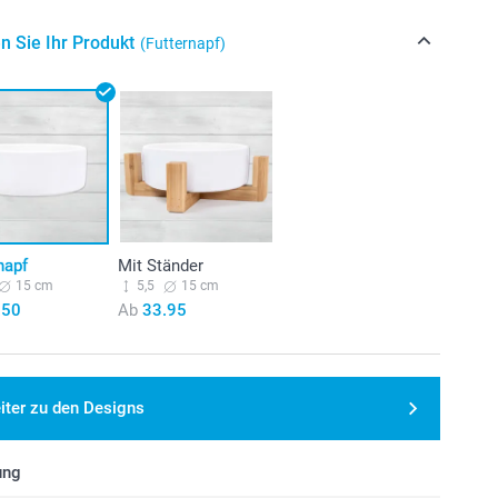
n Sie Ihr Produkt
(Futternapf)
napf
Mit Ständer
15 cm
5,5
15 cm
.50
Ab
33.95
iter zu den Designs
ung