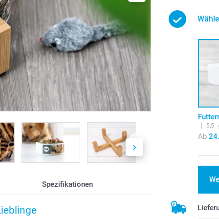
Wähle
Futter
5,5
Ab
24
We
Spezifikationen
Liefer
Lieblinge