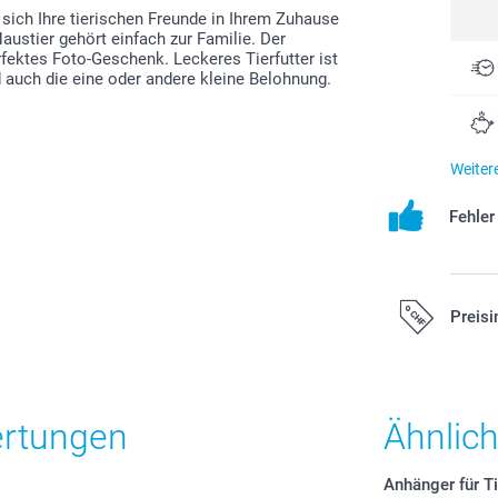
sich Ihre tierischen Freunde in Ihrem Zuhause
austier gehört einfach zur Familie. Der
erfektes Foto-Geschenk. Leckeres Tierfutter ist
auch die eine oder andere kleine Belohnung.
Weiter
Fehle
Preisi
Alle Preise ver
zzgl. Versandk
ertungen
Ähnlic
Anhänger für T