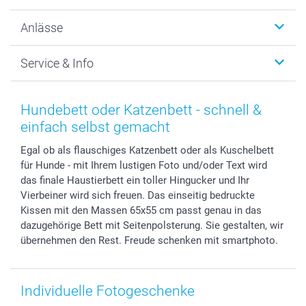
Wanddekoration
Über uns
Anlässe
MyNameBook
Warum smartphoto
Foto-Grusskarten
Nachhaltigkeit
Weihnachten
Service & Info
Fotoabzüge, Fotos als Buch & Poster
Datenschutz
Neujahr
Smartphone & Tablet Cases
Cookie-Erklärung
Valentinstag
Kontakt & FAQ
Zubehör & Material
AGB
Muttertag
Preise und Versandkosten
Hundebett oder Katzenbett - schnell &
Foto-Kalender & Agenden
Impressum
Vatertag
Lieferfristen
einfach selbst gemacht
Sticker & Etiketten
Presse
Kommunion & Konfirmation
48h Lieferung
Egal ob als flauschiges Katzenbett oder als Kuschelbett
Geschenk-Gutscheine (PDF)
Partnerprogramme
Hochzeit
Zahlungsmöglichkeiten
für Hunde - mit Ihrem lustigen Foto und/oder Text wird
Investor Relations
Geburtstag
Anmelden /Registrieren
das finale Haustierbett ein toller Hingucker und Ihr
B2B smartbusiness
Geburt
Sitemap
Vierbeiner wird sich freuen. Das einseitig bedruckte
Widerrufsrecht
Zu allen Anlässen
Status der Bestellung
Kissen mit den Massen 65x55 cm passt genau in das
dazugehörige Bett mit Seitenpolsterung. Sie gestalten, wir
smartfriends
übernehmen den Rest. Freude schenken mit smartphoto.
smartgarantie
smartbonus
Individuelle Fotogeschenke