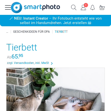
🪄
NEU: Instant Creator
– Ihr Fotobuch entsteht wie von
selbst im Handumdrehen. Jetzt erstellen 📖
GESCHENKIDEEN FÜR OPA
TIERBETT
Tierbett
65.
95
Ab
zzgl. Versandkosten, inkl. MwSt