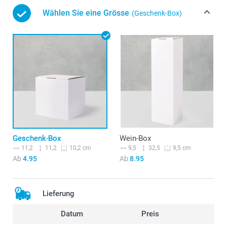
Wählen Sie eine Grösse
(Geschenk-Box)
Geschenk-Box
Wein-Box
11,2
11,2
9,5
32,5
10,2 cm
9,5 cm
Ab
4.95
Ab
8.95
Lieferung
Datum
Preis