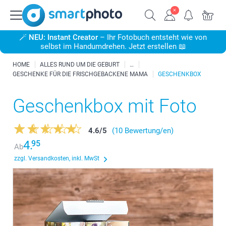
🪄
NEU: Instant Creator
– Ihr Fotobuch entsteht wie von
selbst im Handumdrehen. Jetzt erstellen 📖
HOME
ALLES RUND UM DIE GEBURT
GESCHENKE FÜR DIE FRISCHGEBACKENE MAMA
GESCHENKBOX
Geschenkbox mit Foto
4.6
/
5
(10 Bewertung/en)
4.
95
Ab
zzgl. Versandkosten, inkl. MwSt